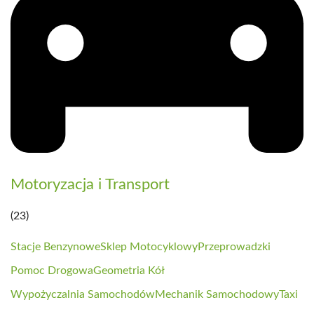
Motoryzacja i Transport
(23)
Stacje Benzynowe
Sklep Motocyklowy
Przeprowadzki
Pomoc Drogowa
Geometria Kół
Wypożyczalnia Samochodów
Mechanik Samochodowy
Taxi