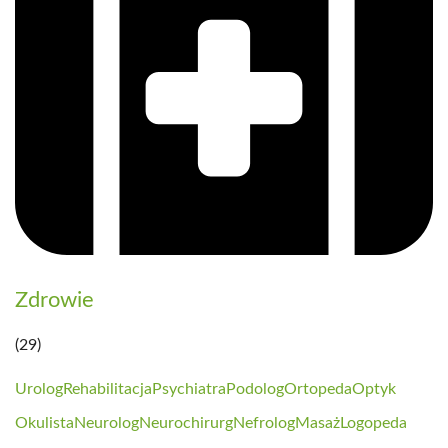
Zdrowie
(29)
Urolog
Rehabilitacja
Psychiatra
Podolog
Ortopeda
Optyk
Okulista
Neurolog
Neurochirurg
Nefrolog
Masaż
Logopeda