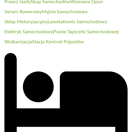
Prawo Jazdy
Skup Samochodów
Wymiana Opon
Serwis Rowerowy
Myjnia Samochodowa
Sklep Motoryzacyjny
Laweta
Komis Samochodowy
Elektryk Samochodowy
Pranie Tapicerki Samochodowej
Wulkanizacja
Stacja Kontroli Pojazdów