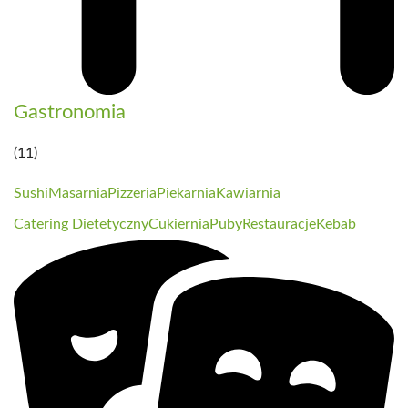
Gastronomia
(11)
Sushi
Masarnia
Pizzeria
Piekarnia
Kawiarnia
Catering Dietetyczny
Cukiernia
Puby
Restauracje
Kebab