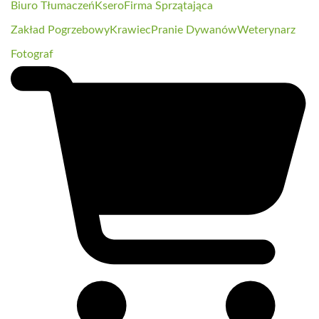
Biuro Tłumaczeń
Ksero
Firma Sprzątająca
Zakład Pogrzebowy
Krawiec
Pranie Dywanów
Weterynarz
Fotograf