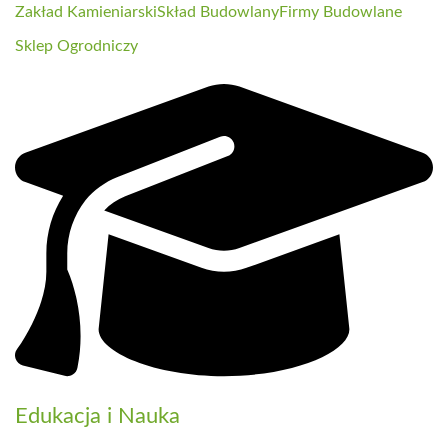
Zakład Kamieniarski
Skład Budowlany
Firmy Budowlane
Sklep Ogrodniczy
Edukacja i Nauka