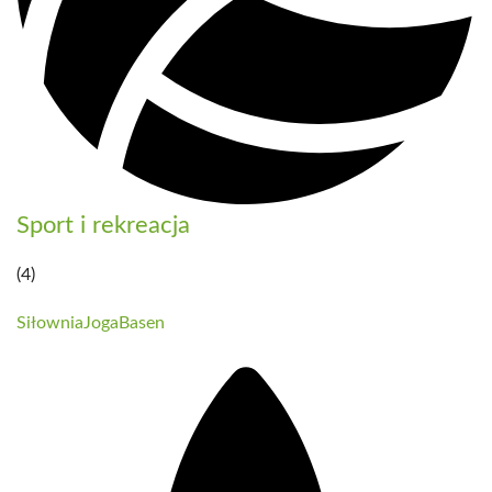
Sport i rekreacja
(4)
Siłownia
Joga
Basen