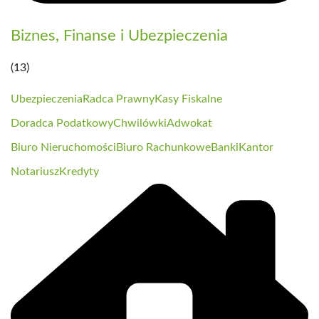
Biznes, Finanse i Ubezpieczenia
(13)
Ubezpieczenia
Radca Prawny
Kasy Fiskalne
Doradca Podatkowy
Chwilówki
Adwokat
Biuro Nieruchomości
Biuro Rachunkowe
Banki
Kantor
Notariusz
Kredyty