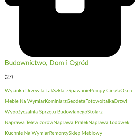
Budownictwo, Dom i Ogród
(27)
Wycinka Drzew
Tartak
Szklarz
Spawanie
Pompy Ciepła
Okna
Meble Na Wymiar
Kominiarz
Geodeta
Fotowoltaika
Drzwi
Wypożyczalnia Sprzętu Budowlanego
Stolarz
Naprawa Telewizorów
Naprawa Pralek
Naprawa Lodówek
Kuchnie Na Wymiar
Remonty
Sklep Meblowy