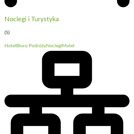
Noclegi i Turystyka
(5)
Hotel
Biuro Podróży
Noclegi
Motel