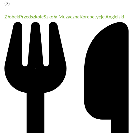
(7)
Żłobek
Przedszkole
Szkoła Muzyczna
Korepetycje Angielski