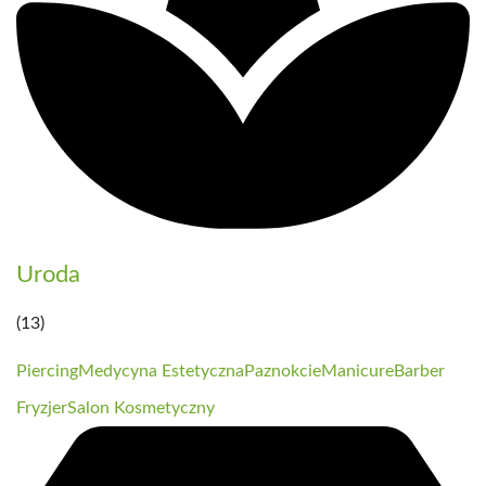
Uroda
(13)
Piercing
Medycyna Estetyczna
Paznokcie
Manicure
Barber
Fryzjer
Salon Kosmetyczny