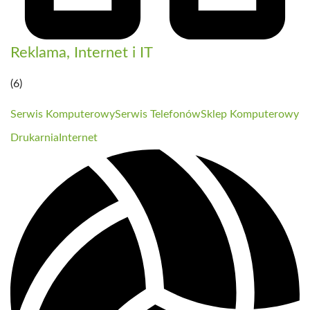
Reklama, Internet i IT
(6)
Serwis Komputerowy
Serwis Telefonów
Sklep Komputerowy
Drukarnia
Internet