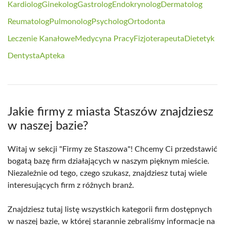
Kardiolog
Ginekolog
Gastrolog
Endokrynolog
Dermatolog
Reumatolog
Pulmonolog
Psycholog
Ortodonta
Leczenie Kanałowe
Medycyna Pracy
Fizjoterapeuta
Dietetyk
Dentysta
Apteka
Jakie firmy z miasta Staszów znajdziesz
w naszej bazie?
Witaj w sekcji "Firmy ze Staszowa"! Chcemy Ci przedstawić
bogatą bazę firm działających w naszym pięknym mieście.
Niezależnie od tego, czego szukasz, znajdziesz tutaj wiele
interesujących firm z różnych branż.
Znajdziesz tutaj listę wszystkich kategorii firm dostępnych
w naszej bazie, w której starannie zebraliśmy informacje na