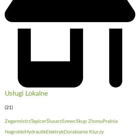
Usługi Lokalne
(21)
Zegarmistrz
Tapicer
Ślusarz
Szewc
Skup Złomu
Pralnia
Nagrobki
Hydraulik
Elektryk
Dorabianie Kluczy