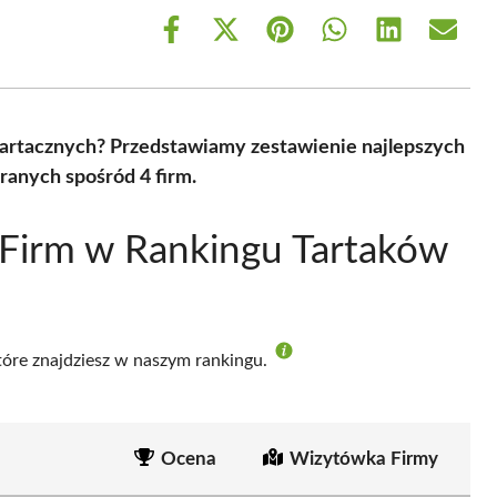
Share
Share
Share
Share
Share
Share
on
on
on
on
on
on
Facebook
X
Pinterest
WhatsApp
LinkedIn
Email
(Twitter)
tartacznych? Przedstawiamy zestawienie najlepszych
ranych spośród 4 firm.
 Firm w Rankingu Tartaków
które znajdziesz w naszym rankingu.
Ocena
Wizytówka Firmy