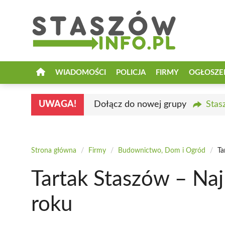
Przejdź
do
treści
WIADOMOŚCI
POLICJA
FIRMY
OGŁOSZE
UWAGA!
Dołącz do nowej grupy
Stas
Strona główna
/
Firmy
/
Budownictwo, Dom i Ogród
/
Ta
Tartak Staszów – Na
roku