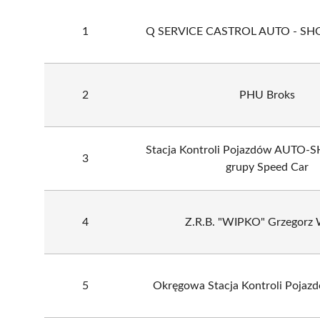
1
Q SERVICE CASTROL AUTO - S
2
PHU Broks
Stacja Kontroli Pojazdów AUTO-S
3
grupy Speed Car
4
Z.R.B. "WIPKO" Grzegorz
5
Okręgowa Stacja Kontroli Poja