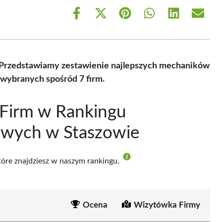
Share
Share
Share
Share
Share
Share
on
on
on
on
on
on
Facebook
X
Pinterest
WhatsApp
LinkedIn
Email
(Twitter)
Przedstawiamy zestawienie najlepszych mechaników
wybranych spośród 7 firm.
 Firm w Rankingu
wych w Staszowie
które znajdziesz w naszym rankingu.
Ocena
Wizytówka Firmy