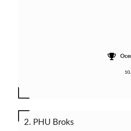
Oce
10
2. PHU Broks