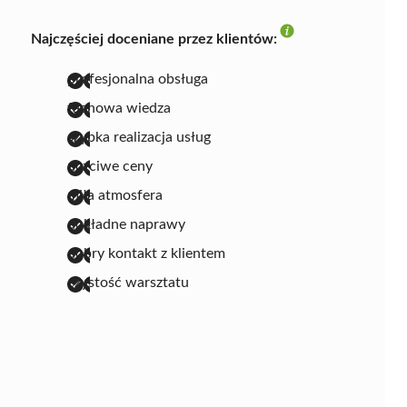
Najczęściej doceniane przez klientów:
profesjonalna obsługa
fachowa wiedza
szybka realizacja usług
uczciwe ceny
miła atmosfera
dokładne naprawy
dobry kontakt z klientem
czystość warsztatu