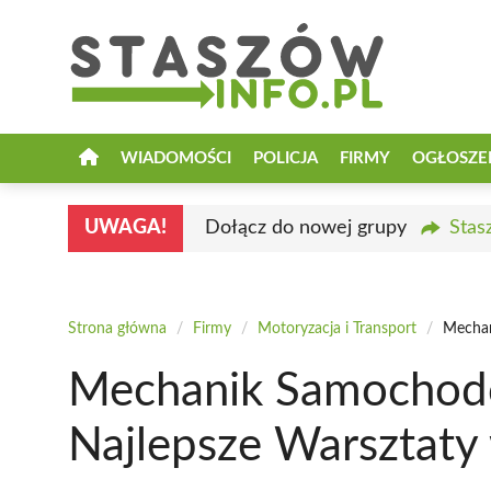
Przejdź
do
treści
WIADOMOŚCI
POLICJA
FIRMY
OGŁOSZE
UWAGA!
Dołącz do nowej grupy
Stas
Strona główna
/
Firmy
/
Motoryzacja i Transport
/
Mechan
Mechanik Samochod
Najlepsze Warsztaty