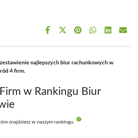
Share
Share
Share
Share
Share
Share
on
on
on
on
on
on
Facebook
X
Pinterest
WhatsApp
LinkedIn
Email
(Twitter)
zestawienie najlepszych biur rachunkowych w
ód 4 firm.
Firm w Rankingu Biur
wie
które znajdziesz w naszym rankingu.