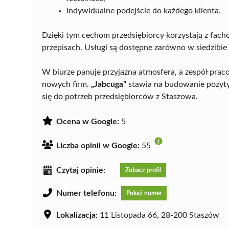
indywidualne podejście do każdego klienta.
Dzięki tym cechom przedsiębiorcy korzystają z fac
przepisach. Usługi są dostępne zarówno w siedzibie bi
W biurze panuje przyjazna atmosfera, a zespół pra
nowych firm.
„Jabcuga”
stawia na budowanie pozyty
się do potrzeb przedsiębiorców z Staszowa.
Ocena w Google:
5
Liczba opinii w Google:
55
Czytaj opinie:
Zobacz profil
Numer telefonu:
Pokaż numer
Lokalizacja:
11 Listopada 66, 28-200 Staszów