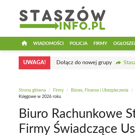
Przejdź
do
treści
WIADOMOŚCI
POLICJA
FIRMY
OGŁOSZE
UWAGA!
Dołącz do nowej grupy
Stas
Strona główna
/
Firmy
/
Biznes, Finanse i Ubezpieczenia
/
Księgowe w 2026 roku
Biuro Rachunkowe St
Firmy Świadczące U