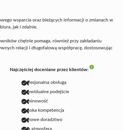
howego wsparcia oraz bieżących informacji o zmianach w
ura, jak i zdalnie.
cowników chętnie pomaga, również przy zakładaniu
wnych relacji i długofalową współpracę, dostosowując
Najczęściej doceniane przez klientów:
profesjonalna obsługa
indywidualne podejście
terminowość
wysoka kompetencja
fachowe doradztwo
miła atmosfera