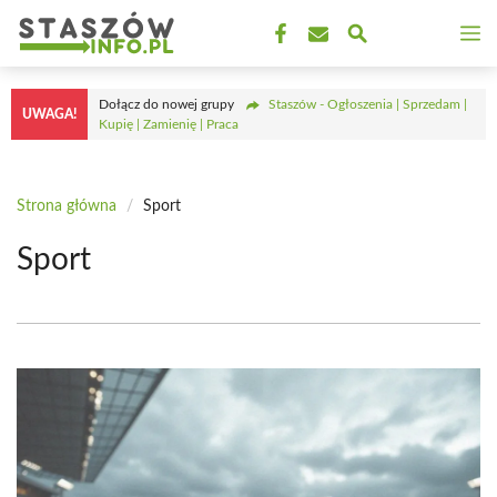
Przejdź
M
do
treści
Dołącz do nowej grupy
Staszów - Ogłoszenia | Sprzedam |
UWAGA!
Kupię | Zamienię | Praca
Strona główna
/
Sport
Sport