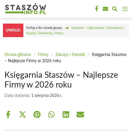
Przejdź
M
do
treści
Dołącz do nowej grupy
Staszów - Ogłoszenia | Sprzedam |
UWAGA!
Kupię | Zamienię | Praca
Strona główna
/
Firmy
/
Zakupy i Handel
/
Księgarnia Staszów
– Najlepsze Firmy w 2026 roku
Księgarnia Staszów – Najlepsze
Firmy w 2026 roku
Data dodania:
1 sierpnia 2026 r.
Share
Share
Share
Share
Share
Share
on
on
on
on
on
on
Facebook
X
Pinterest
WhatsApp
LinkedIn
Email
(Twitter)