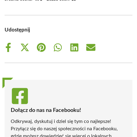
Udostępnij
Share
Share
Share
Share
Share
Share
on
on
on
on
on
on
Facebook
X
Pinterest
WhatsApp
LinkedIn
Email
(Twitter)
Dołącz do nas na Facebooku!
Odkrywaj, dyskutuj i dziel się tym co najlepsze!
Przyłącz się do naszej społeczności na Facebooku,
gdzie możesz dowiedzieć się więcej o lokalnych