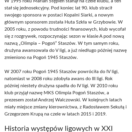
W 1995 roku Marian Stępień stanął na czele klubu, a ten
stał się jednosekcyjny. Pod koniec lat 90. klub stracił
swojego sponsora w postaci Kopalni Siarki, a nowym
głównym sponsorem została Huta Szkła w Grzybowie. W
2005 roku, z powodu trudności finansowych, klub wycofał
się z rozgrywek, rozpoczynając sezon w klasie A pod nową
nazwą „Olimpia – Pogoń” Staszów. W tym samym roku,
drużyna awansowała do V ligi, a już niedługo później nazwę
zmieniono na Pogoń 1945 Staszów.
W 2007 roku Pogoń 1945 Staszów powróciła do IV ligi,
natomiast w 2008 roku zdobyła awans do III ligi. Rok
później niestety drużyna spadła do IV ligi. W 2010 roku
klub przyjął nazwę MKS Olimpia Pogoń Staszów, a
prezesem został Andrzej Walczowski. W kolejnych latach
miały miejsce zmiany kierownictwa, z Radosławem Sekułą i
Grzegorzem Krupą na czele w latach 2015 i 2019.
Historia występów ligowych w XXI