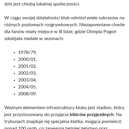
dziś jest chlubą lokalnej społeczności.
W ciągu swojej działalności klub odniósł wiele sukcesów na
różnych poziomach rozgrywkowych. Niezapomniane chwile
dla fanów miały miejsce w III lidze, gdzie Olimpia Pogoń
zdobijała medale w sezonach:
1978/79,
2000/01,
2001/02,
2002/03,
2003/04,
2004/05,
2008/09.
Ważnym elementem infrastruktury klubu jest stadion, który
jest przystosowany do przyjęcia
kibiców przyjezdnych
. Na
trybunach znajduje się specjalna klatka, mogąca pomieścić
ponad 100 osób, co zapewnia bezpieczeństwo oraz