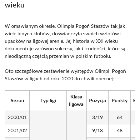
wieku
W omawianym okresie, Olimpia Pogoń Staszów tak jak
wiele innych klubów, doświadczyła swoich wzlotów i
upadków na ligowej arenie. Jej historia w XXI wieku
dokumentuje zarówno sukcesy, jak i trudności, które są
nieodłączną częścią przemian w polskim futbolu.
Oto szczegółowe zestawienie występów Olimpii Pogoń
Staszów w ligach od roku 2000 do chwili obecnej:
Klasa
Sezon
Typ ligi
Pozycja
Punkty
Br
ligowa
2000/01
3/19
64
56
2001/02
9/18
48
52