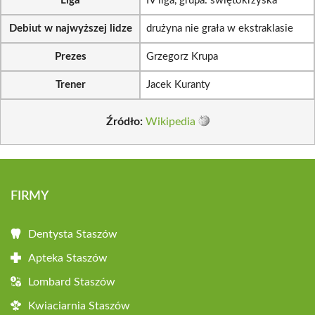
Liga
IV liga, grupa: świętokrzyska
Debiut w najwyższej lidze
drużyna nie grała w ekstraklasie
Prezes
Grzegorz Krupa
Trener
Jacek Kuranty
Źródło:
Wikipedia
FIRMY
Dentysta Staszów
Apteka Staszów
Lombard Staszów
Kwiaciarnia Staszów