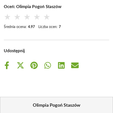
Oceń: Olimpia Pogoń Staszów
★
★
★
★
★
Średnia ocena:
4.97
Liczba ocen:
7
Udostępnij
Share
Share
Share
Share
Share
Share
on
on
on
on
on
on
Facebook
X
Pinterest
WhatsApp
LinkedIn
Email
(Twitter)
Olimpia Pogoń Staszów