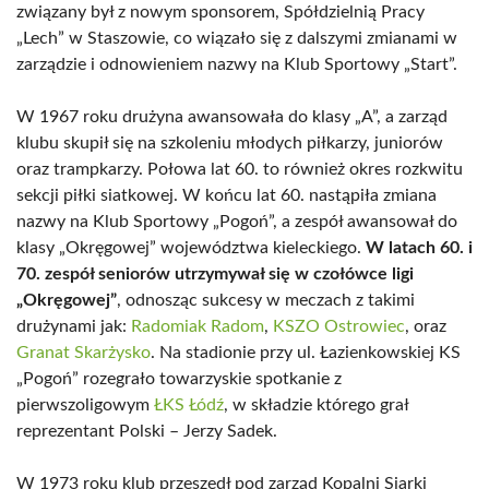
związany był z nowym sponsorem, Spółdzielnią Pracy
„Lech” w Staszowie, co wiązało się z dalszymi zmianami w
zarządzie i odnowieniem nazwy na Klub Sportowy „Start”.
W 1967 roku drużyna awansowała do klasy „A”, a zarząd
klubu skupił się na szkoleniu młodych piłkarzy, juniorów
oraz trampkarzy. Połowa lat 60. to również okres rozkwitu
sekcji piłki siatkowej. W końcu lat 60. nastąpiła zmiana
nazwy na Klub Sportowy „Pogoń”, a zespół awansował do
klasy „Okręgowej” województwa kieleckiego.
W latach 60. i
70. zespół seniorów utrzymywał się w czołówce ligi
„Okręgowej”
, odnosząc sukcesy w meczach z takimi
drużynami jak:
Radomiak Radom
,
KSZO Ostrowiec
, oraz
Granat Skarżysko
. Na stadionie przy ul. Łazienkowskiej KS
„Pogoń” rozegrało towarzyskie spotkanie z
pierwszoligowym
ŁKS Łódź
, w składzie którego grał
reprezentant Polski – Jerzy Sadek.
W 1973 roku klub przeszedł pod zarząd Kopalni Siarki