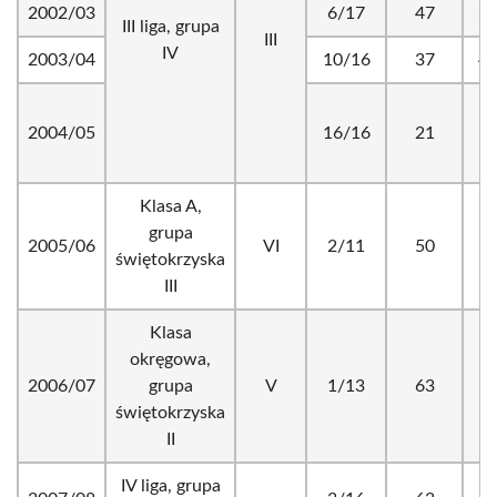
2002/03
6/17
47
36
III liga, grupa
III
IV
2003/04
10/16
37
42
2004/05
16/16
21
19
Klasa A,
grupa
2005/06
VI
2/11
50
70
świętokrzyska
III
Klasa
okręgowa,
2006/07
grupa
V
1/13
63
8
świętokrzyska
II
IV liga, grupa