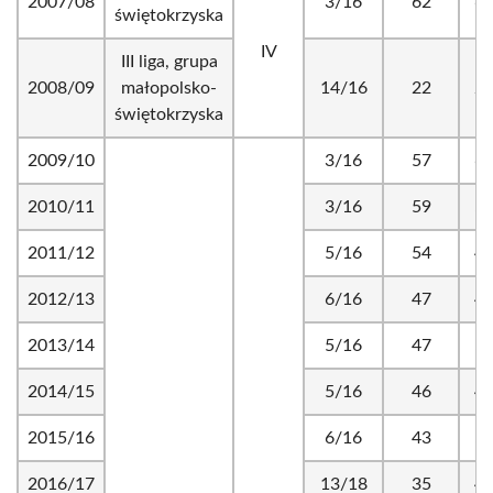
2007/08
3/16
62
67
świętokrzyska
IV
III liga, grupa
2008/09
małopolsko-
14/16
22
25
świętokrzyska
2009/10
3/16
57
64
2010/11
3/16
59
55
2011/12
5/16
54
40
2012/13
6/16
47
43
2013/14
5/16
47
54
2014/15
5/16
46
47
2015/16
6/16
43
51
2016/17
13/18
35
45