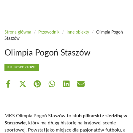
Strona główna
/
Przewodnik
/
Inne obiekty
/
Olimpia Pogoń
Staszów
Olimpia Pogoń Staszów
KLUBY SPORTOWE
Share
Share
Share
Share
Share
Share
on
on
on
on
on
on
Facebook
X
Pinterest
WhatsApp
LinkedIn
Email
(Twitter)
MKS Olimpia Pogoń Staszów to
klub piłkarski z siedzibą w
Staszowie
, który ma długą historię na krajowej scenie
sportowej. Powstał jako miejsce dla pasjonatów futbolu, a