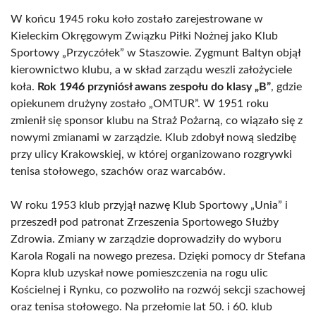
W końcu 1945 roku koło zostało zarejestrowane w
Kieleckim Okręgowym Związku Piłki Nożnej jako Klub
Sportowy „Przyczółek” w Staszowie. Zygmunt Baltyn objął
kierownictwo klubu, a w skład zarządu weszli założyciele
koła.
Rok 1946 przyniósł awans zespołu do klasy „B”
, gdzie
opiekunem drużyny zostało „OMTUR”. W 1951 roku
zmienił się sponsor klubu na Straż Pożarną, co wiązało się z
nowymi zmianami w zarządzie. Klub zdobył nową siedzibę
przy ulicy Krakowskiej, w której organizowano rozgrywki
tenisa stołowego, szachów oraz warcabów.
W roku 1953 klub przyjął nazwę Klub Sportowy „Unia” i
przeszedł pod patronat Zrzeszenia Sportowego Służby
Zdrowia. Zmiany w zarządzie doprowadziły do wyboru
Karola Rogali na nowego prezesa. Dzięki pomocy dr Stefana
Kopra klub uzyskał nowe pomieszczenia na rogu ulic
Kościelnej i Rynku, co pozwoliło na rozwój sekcji szachowej
oraz tenisa stołowego. Na przełomie lat 50. i 60. klub