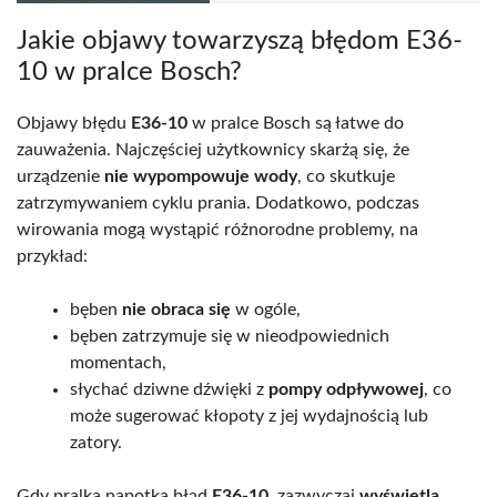
Jakie objawy towarzyszą błędom E36-
10 w pralce Bosch?
Objawy błędu
E36-10
w pralce Bosch są łatwe do
zauważenia. Najczęściej użytkownicy skarżą się, że
urządzenie
nie wypompowuje wody
, co skutkuje
zatrzymywaniem cyklu prania. Dodatkowo, podczas
wirowania mogą wystąpić różnorodne problemy, na
przykład:
bęben
nie obraca się
w ogóle,
bęben zatrzymuje się w nieodpowiednich
momentach,
słychać dziwne dźwięki z
pompy odpływowej
, co
może sugerować kłopoty z jej wydajnością lub
zatory.
Gdy pralka napotka błąd
E36-10
, zazwyczaj
wyświetla