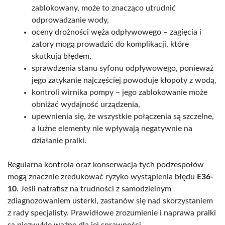
zablokowany, może to znacząco utrudnić
odprowadzanie wody,
oceny drożności węża odpływowego – zagięcia i
zatory mogą prowadzić do komplikacji, które
skutkują błędem,
sprawdzenia stanu syfonu odpływowego, ponieważ
jego zatykanie najczęściej powoduje kłopoty z wodą,
kontroli wirnika pompy – jego zablokowanie może
obniżać wydajność urządzenia,
upewnienia się, że wszystkie połączenia są szczelne,
a luźne elementy nie wpływają negatywnie na
działanie pralki.
Regularna kontrola oraz konserwacja tych podzespołów
mogą znacznie zredukować ryzyko wystąpienia błędu
E36-
10
. Jeśli natrafisz na trudności z samodzielnym
zdiagnozowaniem usterki, zastanów się nad skorzystaniem
z rady specjalisty. Prawidłowe zrozumienie i naprawa pralki
są niezwykle ważne dla jej sprawności.