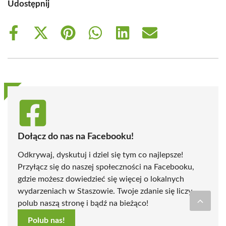
Udostępnij
Share
Share
Share
Share
Share
Share
on
on
on
on
on
on
Facebook
X
Pinterest
WhatsApp
LinkedIn
Email
(Twitter)
Dołącz do nas na Facebooku!
Odkrywaj, dyskutuj i dziel się tym co najlepsze!
Przyłącz się do naszej społeczności na Facebooku,
gdzie możesz dowiedzieć się więcej o lokalnych
wydarzeniach w Staszowie. Twoje zdanie się liczy -
polub naszą stronę i bądź na bieżąco!
Polub nas!