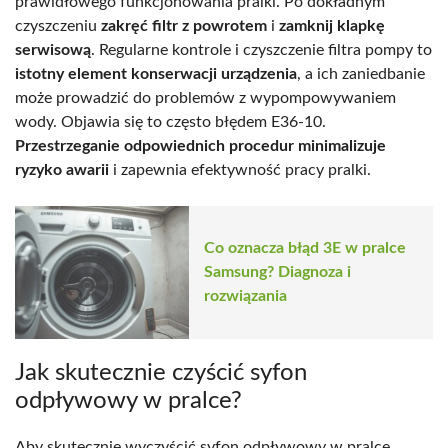
prawidłowego funkcjonowania pralki. Po dokładnym
czyszczeniu
zakręć filtr z powrotem
i
zamknij klapkę
serwisową
. Regularne kontrole i czyszczenie filtra pompy to
istotny element konserwacji urządzenia
, a ich zaniedbanie
może prowadzić do problemów z wypompowywaniem
wody. Objawia się to często błędem E36-10.
Przestrzeganie odpowiednich procedur minimalizuje
ryzyko awarii
i zapewnia efektywność pracy pralki.
Co oznacza błąd 3E w pralce
Samsung? Diagnoza i
rozwiązania
Jak skutecznie czyścić syfon
odpływowy w pralce?
Aby skutecznie wyczyścić syfon odpływowy w pralce,