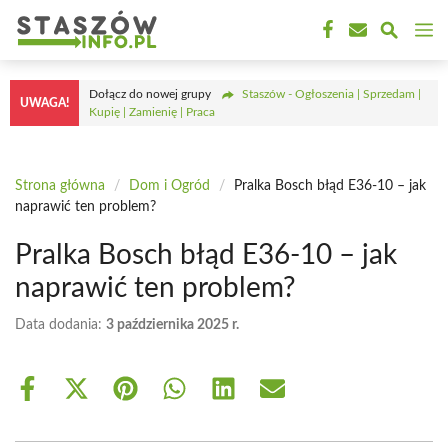
Przejdź
M
do
treści
Dołącz do nowej grupy
Staszów - Ogłoszenia | Sprzedam |
UWAGA!
Kupię | Zamienię | Praca
Strona główna
/
Dom i Ogród
/
Pralka Bosch błąd E36-10 – jak
naprawić ten problem?
Pralka Bosch błąd E36-10 – jak
naprawić ten problem?
Data dodania:
3 października 2025 r.
Share
Share
Share
Share
Share
Share
on
on
on
on
on
on
Facebook
X
Pinterest
WhatsApp
LinkedIn
Email
(Twitter)