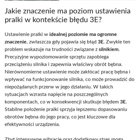
Jakie znaczenie ma poziom ustawienia
pralki w kontekście błędu 3E?
Ustawienie pralki w
idealnej poziomie ma ogromne
znaczenie
, zwłaszcza gdy pojawia się błąd
3E
. Zwykle ten
problem wskazuje na trudności związane z
silnikiem
.
Precyzyjne wypoziomowanie sprzętu zapobiega
przeciążeniu silnika i zapewnia właściwy obrót bębna.
Nierównomierne ustawienie może zakłócać pracę bębna i
wpływać na funkcjonowanie silnika, co może prowadzić do
niepożądanych przerw w jego działaniu. W takich
sytuacjach wzrasta napięcie na poszczególnych
komponentach, co w konsekwencji skutkuje błędem
3E
.
Stabilne położenie pralki sprzyja lepszemu dopasowaniu
obrotów bębna do jego pracy, co jest kluczowe dla
efektywności urządzenia.
Zbyt intensywne wibracje oraz dodatkowy stres mogą