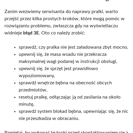
Zanim wezwiemy serwisanta do naprawy pralki, warto
przejść przez kilka prostych kroków, które mogą pomóc w
rozwiązaniu problemu, zwłaszcza gdy na wyświetlaczu
widnieje
błąd 3E
. Oto co należy zrobić:
sprawdź, czy pralka nie jest załadowana zbyt mocno,
upewnij się, że masa wsadu nie przekracza
maksymalnej wagi podanej w instrukcji obsługi,
upewnij się, że sprzęt jest prawidłowo
wypoziomowany,
sprawdź wnętrze bębna na obecność obcych
przedmiotów,
resetuj pralkę, odłączając ją od zasilania na około
minutę,
sprawdź system blokad bębna, upewniając się, że nic
nie przeszkadza w obracaniu.
Pamiętaj, by wykonać te kroki przed skontaktowaniem się z