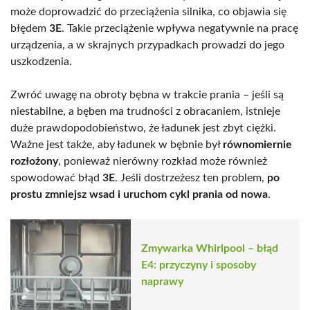
może doprowadzić do przeciążenia silnika, co objawia się
błędem
3E
. Takie przeciążenie wpływa negatywnie na pracę
urządzenia, a w skrajnych przypadkach prowadzi do jego
uszkodzenia.
Zwróć uwagę na obroty bębna w trakcie prania – jeśli są
niestabilne, a bęben ma trudności z obracaniem, istnieje
duże prawdopodobieństwo, że ładunek jest zbyt ciężki.
Ważne jest także, aby ładunek w bębnie był
równomiernie
rozłożony
, ponieważ nierówny rozkład może również
spowodować błąd
3E
. Jeśli dostrzeżesz ten problem,
po
prostu zmniejsz wsad i uruchom cykl prania od nowa
.
Zmywarka Whirlpool – błąd
E4: przyczyny i sposoby
naprawy