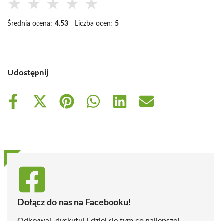
★
★
★
★
★
Średnia ocena:
4.53
Liczba ocen:
5
Udostępnij
Share
Share
Share
Share
Share
Share
on
on
on
on
on
on
Facebook
X
Pinterest
WhatsApp
LinkedIn
Email
(Twitter)
Dołącz do nas na Facebooku!
Odkrywaj, dyskutuj i dziel się tym co najlepsze!