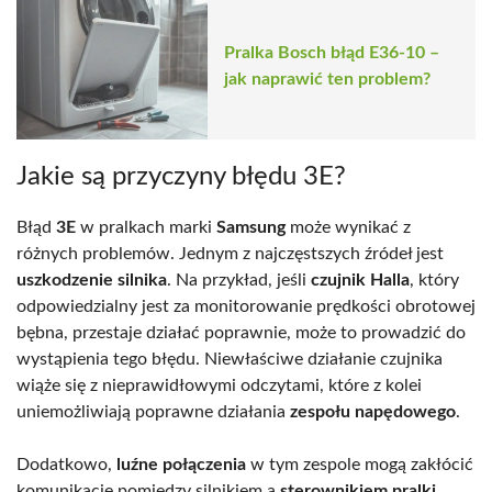
Pralka Bosch błąd E36-10 –
jak naprawić ten problem?
Jakie są przyczyny błędu 3E?
Błąd
3E
w pralkach marki
Samsung
może wynikać z
różnych problemów. Jednym z najczęstszych źródeł jest
uszkodzenie silnika
. Na przykład, jeśli
czujnik Halla
, który
odpowiedzialny jest za monitorowanie prędkości obrotowej
bębna, przestaje działać poprawnie, może to prowadzić do
wystąpienia tego błędu. Niewłaściwe działanie czujnika
wiąże się z nieprawidłowymi odczytami, które z kolei
uniemożliwiają poprawne działania
zespołu napędowego
.
Dodatkowo,
luźne połączenia
w tym zespole mogą zakłócić
komunikację pomiędzy silnikiem a
sterownikiem pralki
.