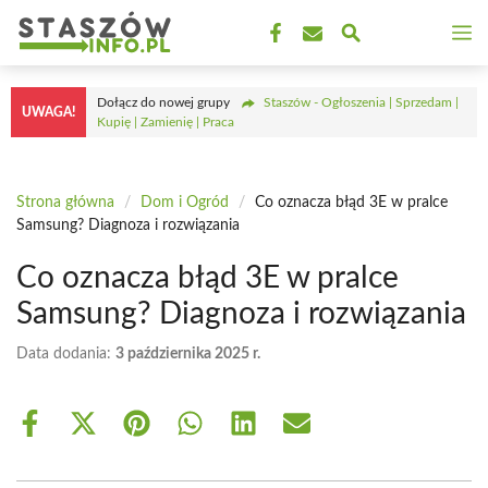
Przejdź
M
do
treści
Dołącz do nowej grupy
Staszów - Ogłoszenia | Sprzedam |
UWAGA!
Kupię | Zamienię | Praca
Strona główna
/
Dom i Ogród
/
Co oznacza błąd 3E w pralce
Samsung? Diagnoza i rozwiązania
Co oznacza błąd 3E w pralce
Samsung? Diagnoza i rozwiązania
Data dodania:
3 października 2025 r.
Share
Share
Share
Share
Share
Share
on
on
on
on
on
on
Facebook
X
Pinterest
WhatsApp
LinkedIn
Email
(Twitter)