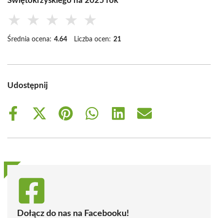
Świętokrzyskiego na 2025 rok
★
★
★
★
★
Średnia ocena:
4.64
Liczba ocen:
21
Udostępnij
Share
Share
Share
Share
Share
Share
on
on
on
on
on
on
Facebook
X
Pinterest
WhatsApp
LinkedIn
Email
(Twitter)
Dołącz do nas na Facebooku!