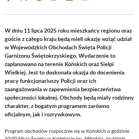
on
on
on
on
on
on
Facebook
X
Pinterest
WhatsApp
LinkedIn
Email
(Twitter)
W dniu 11 lipca 2025 roku mieszkańcy regionu oraz
goście z całego kraju będą mieli okazję wziąć udział
w Wojewódzkich Obchodach Święta Policji
Garnizonu Świętokrzyskiego. Wydarzenie to
zaplanowano na terenie Końskich oraz Sielpi
Wielkiej. Jest to doskonała okazja do docenienia
pracy funkcjonariuszy Policji oraz ich
zaangażowania w zapewnienia bezpieczeństwa
społeczności lokalnej. Obchody będą miały rodzinny
charakter, z bogatym programem zarówno
oficjalnym, jak i rozrywkowym.
Program obchodów rozpocznie się w Końskich o godzinie
10:00 Mszą Świętą w Kolegiacie św. Mikołaja, po której