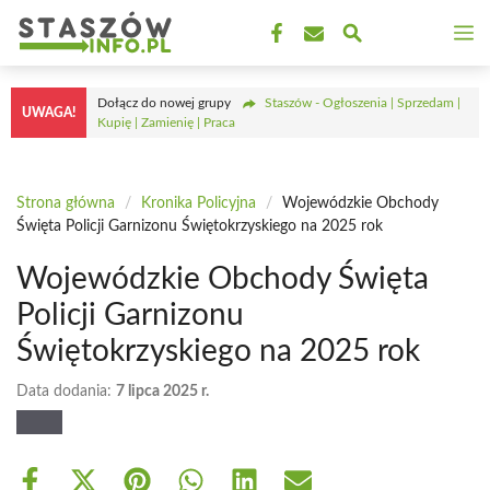
Przejdź
M
do
treści
Dołącz do nowej grupy
Staszów - Ogłoszenia | Sprzedam |
UWAGA!
Kupię | Zamienię | Praca
Strona główna
/
Kronika Policyjna
/
Wojewódzkie Obchody
Święta Policji Garnizonu Świętokrzyskiego na 2025 rok
Wojewódzkie Obchody Święta
Policji Garnizonu
Świętokrzyskiego na 2025 rok
Data dodania:
7 lipca 2025 r.
Share
Share
Share
Share
Share
Share