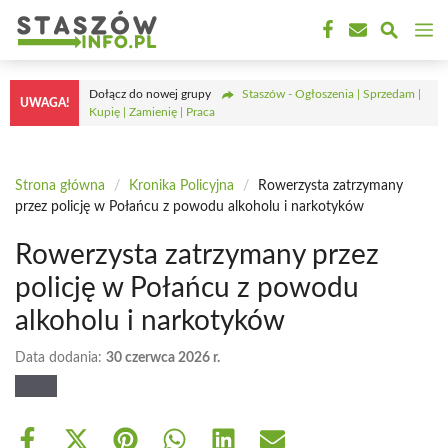
Przejdź
M
do
treści
Dołącz do nowej grupy
Staszów - Ogłoszenia | Sprzedam |
UWAGA!
Kupię | Zamienię | Praca
Strona główna
/
Kronika Policyjna
/
Rowerzysta zatrzymany
przez policję w Połańcu z powodu alkoholu i narkotyków
Rowerzysta zatrzymany przez
policję w Połańcu z powodu
alkoholu i narkotyków
Data dodania:
30 czerwca 2026 r.
Share
Share
Share
Share
Share
Share