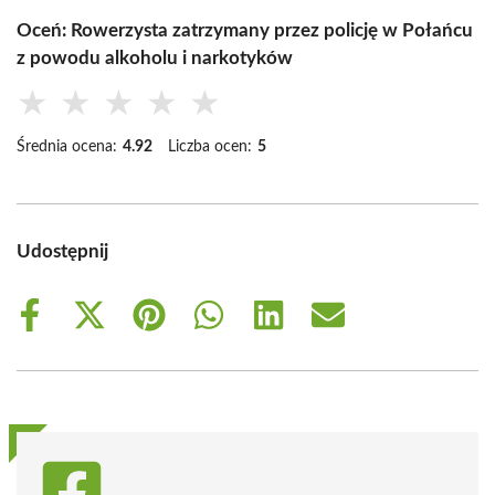
Oceń: Rowerzysta zatrzymany przez policję w Połańcu
z powodu alkoholu i narkotyków
★
★
★
★
★
Średnia ocena:
4.92
Liczba ocen:
5
Udostępnij
Share
Share
Share
Share
Share
Share
on
on
on
on
on
on
Facebook
X
Pinterest
WhatsApp
LinkedIn
Email
(Twitter)