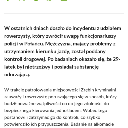
on
on
on
on
on
on
Facebook
X
Pinterest
WhatsApp
LinkedIn
Email
(Twitter)
W ostatnich dniach doszło do incydentu z udziałem
rowerzysty, który zwrócił uwagę funkcjonariuszy
policji w Połańcu. Mężczyzna, mający problemy z
utrzymaniem kierunku jazdy, został poddany
kontroli drogowej. Po badaniach okazało się, że 29-
latek był nietrzeźwy i posiadał substancję
odurzającą.
W trakcie patrolowania miejscowości Zrębin kryminalni
zauważyli rowerzystę poruszającego się w sposób, który
budził poważne wątpliwości co do jego zdolności do
bezpiecznego kierowania jednośladem. Wobec tego
postanowili zatrzymać go do kontroli, co szybko
potwierdziło ich przypuszczenia. Badanie na alkomacie