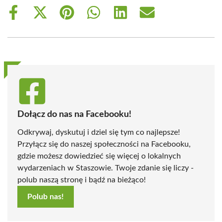
Share
Share
Share
Share
Share
Share
on
on
on
on
on
on
Facebook
X
Pinterest
WhatsApp
LinkedIn
Email
(Twitter)
Dołącz do nas na Facebooku!
Odkrywaj, dyskutuj i dziel się tym co najlepsze!
Przyłącz się do naszej społeczności na Facebooku,
gdzie możesz dowiedzieć się więcej o lokalnych
wydarzeniach w Staszowie. Twoje zdanie się liczy -
polub naszą stronę i bądź na bieżąco!
Polub nas!