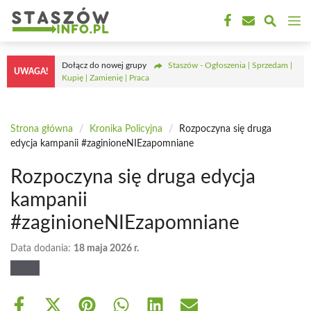
Przejdź
M
do
treści
Dołącz do nowej grupy
Staszów - Ogłoszenia | Sprzedam |
UWAGA!
Kupię | Zamienię | Praca
Strona główna
/
Kronika Policyjna
/
Rozpoczyna się druga
edycja kampanii #zaginioneNIEzapomniane
Rozpoczyna się druga edycja
kampanii
#zaginioneNIEzapomniane
Data dodania:
18 maja 2026 r.
Share
Share
Share
Share
Share
Share