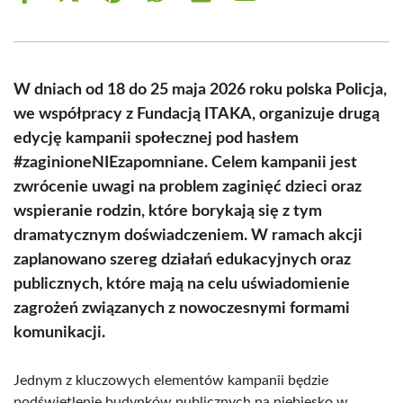
on
on
on
on
on
on
Facebook
X
Pinterest
WhatsApp
LinkedIn
Email
(Twitter)
W dniach od 18 do 25 maja 2026 roku polska Policja,
we współpracy z Fundacją ITAKA, organizuje drugą
edycję kampanii społecznej pod hasłem
#zaginioneNIEzapomniane. Celem kampanii jest
zwrócenie uwagi na problem zaginięć dzieci oraz
wspieranie rodzin, które borykają się z tym
dramatycznym doświadczeniem. W ramach akcji
zaplanowano szereg działań edukacyjnych oraz
publicznych, które mają na celu uświadomienie
zagrożeń związanych z nowoczesnymi formami
komunikacji.
Jednym z kluczowych elementów kampanii będzie
podświetlenie budynków publicznych na niebiesko w