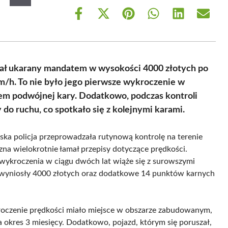
Share
Share
Share
Share
Share
Share
on
on
on
on
on
on
Facebook
X
Pinterest
WhatsApp
LinkedIn
Email
(Twitter)
tał ukarany mandatem w wysokości 4000 złotych po
m/h. To nie było jego pierwsze wykroczenie w
iem podwójnej kary. Dodatkowo, podczas kontroli
y do ruchu, co spotkało się z kolejnymi karami.
ska policja przeprowadzała rutynową kontrolę na terenie
zna wielokrotnie łamał przepisy dotyczące prędkości.
 wykroczenia w ciągu dwóch lat wiąże się z surowszymi
wyniosły 4000 złotych oraz dodatkowe 14 punktów karnych
kroczenie prędkości miało miejsce w obszarze zabudowanym,
okres 3 miesięcy. Dodatkowo, pojazd, którym się poruszał,