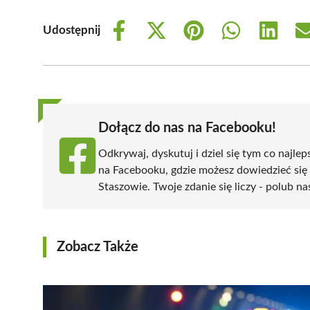
Udostępnij
Share
Share
Share
Share
Share
on
on
on
on
on
Facebook
X
Pinterest
WhatsApp
LinkedIn
(Twitter)
Dołącz do nas na Facebooku!
Odkrywaj, dyskutuj i dziel się tym co najlep
na Facebooku, gdzie możesz dowiedzieć się
Staszowie. Twoje zdanie się liczy - polub na
Zobacz Także