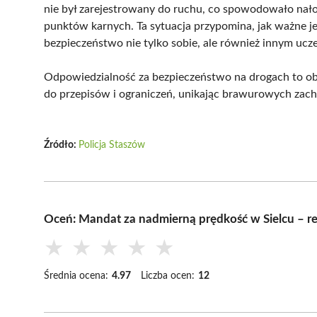
nie był zarejestrowany do ruchu, co spowodowało nało
punktów karnych. Ta sytuacja przypomina, jak ważne j
bezpieczeństwo nie tylko sobie, ale również innym ucz
Odpowiedzialność za bezpieczeństwo na drogach to obo
do przepisów i ograniczeń, unikając brawurowych za
Źródło:
Policja Staszów
Oceń: Mandat za nadmierną prędkość w Sielcu – 
★
★
★
★
★
Średnia ocena:
4.97
Liczba ocen:
12