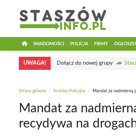
Przejdź
do
treści
WIADOMOŚCI
POLICJA
FIRMY
OGŁOSZE
UWAGA!
Dołącz do nowej grupy
Stas
Strona główna
/
Kronika Policyjna
/
Mandat za nadmierną p
Mandat za nadmierną
recydywa na drogac