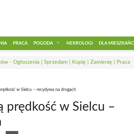
NIA
PRACA
POGODA
NEKROLOGI
DLA MIESZKAŃ
zów - Ogłoszenia | Sprzedam | Kupię | Zamienię | Praca
rędkość w Sielcu – recydywa na drogach
 prędkość w Sielcu –
h