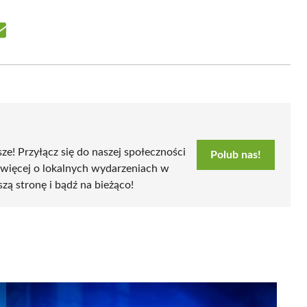
Share
on
Email
sze! Przyłącz się do naszej społeczności
Polub nas!
 więcej o lokalnych wydarzeniach w
szą stronę i bądź na bieżąco!