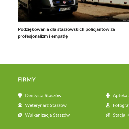
Podziękowania dla staszowskich policjantów za
profesjonalizm i empatię
FIRMY
Dentysta Staszów
Apteka
Weterynarz Staszów
Fotogra
Wulkanizacja Staszów
Stacja 