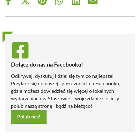
Share
Share
Share
Share
Share
Share
on
on
on
on
on
on
Facebook
X
Pinterest
WhatsApp
LinkedIn
Email
(Twitter)
Dołącz do nas na Facebooku!
Odkrywaj, dyskutuj i dziel się tym co najlepsze!
Przyłącz się do naszej społeczności na Facebooku,
gdzie możesz dowiedzieć się więcej o lokalnych
wydarzeniach w Staszowie. Twoje zdanie się liczy -
polub naszą stronę i bądź na bieżąco!
Polub nas!