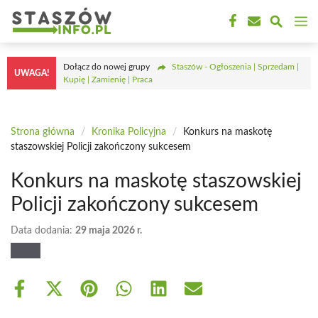
Przejdź
M
do
treści
Dołącz do nowej grupy
Staszów - Ogłoszenia | Sprzedam |
UWAGA!
Kupię | Zamienię | Praca
Strona główna
/
Kronika Policyjna
/
Konkurs na maskotę
staszowskiej Policji zakończony sukcesem
Konkurs na maskotę staszowskiej
Policji zakończony sukcesem
Data dodania:
29 maja 2026 r.
Share
Share
Share
Share
Share
Share
on
on
on
on
on
on
Facebook
X
Pinterest
WhatsApp
LinkedIn
Email