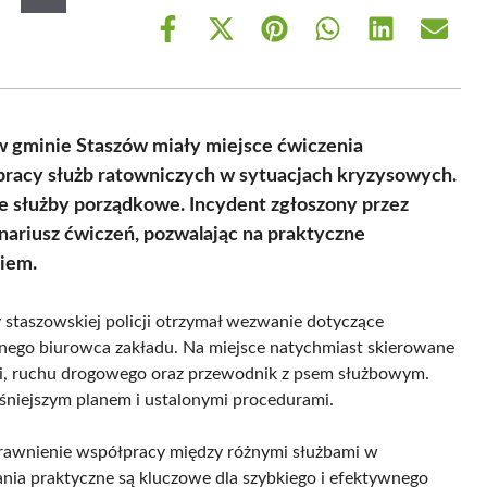
Share
Share
Share
Share
Share
Share
on
on
on
on
on
on
Facebook
X
Pinterest
WhatsApp
LinkedIn
Email
(Twitter)
 w gminie Staszów miały miejsce ćwiczenia
pracy służb ratowniczych w sytuacjach kryzysowych.
nne służby porządkowe. Incydent zgłoszony przez
nariusz ćwiczeń, pozwalając na praktyczne
iem.
y staszowskiej policji otrzymał wezwanie dotyczące
wnego biurowca zakładu. Na miejsce natychmiast skierowane
cji, ruchu drogowego oraz przewodnik z psem służbowym.
eśniejszym planem i ustalonymi procedurami.
rawnienie współpracy między różnymi służbami w
łania praktyczne są kluczowe dla szybkiego i efektywnego