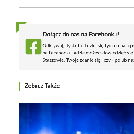
Facebook
X
Pinterest
WhatsApp
LinkedIn
(Twitter)
Dołącz do nas na Facebooku!
Odkrywaj, dyskutuj i dziel się tym co najlep
na Facebooku, gdzie możesz dowiedzieć się
Staszowie. Twoje zdanie się liczy - polub na
Zobacz Także