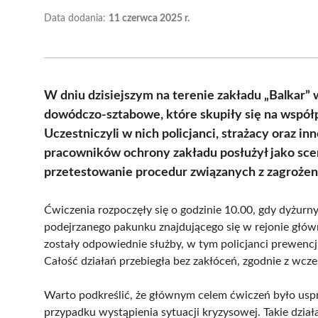
Data dodania:
11 czerwca 2025 r.
W dniu dzisiejszym na terenie zakładu „Balkar”
dowódczo-sztabowe, które skupiły się na współ
Uczestniczyli w nich policjanci, strażacy oraz i
pracowników ochrony zakładu posłużył jako sce
przetestowanie procedur związanych z zagrożen
Ćwiczenia rozpoczęły się o godzinie 10.00, gdy dyżurn
podejrzanego pakunku znajdującego się w rejonie głó
zostały odpowiednie służby, w tym policjanci prewen
Całość działań przebiegła bez zakłóceń, zgodnie z wcz
Warto podkreślić, że głównym celem ćwiczeń było usp
przypadku wystąpienia sytuacji kryzysowej. Takie dzia