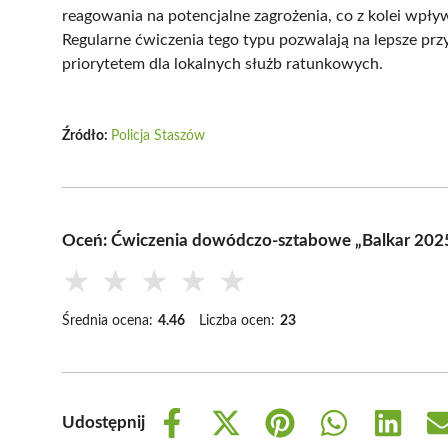
reagowania na potencjalne zagrożenia, co z kolei wpł
Regularne ćwiczenia tego typu pozwalają na lepsze pr
priorytetem dla lokalnych służb ratunkowych.
Źródło:
Policja Staszów
Oceń: Ćwiczenia dowódczo-sztabowe „Balkar 202
★
★
★
★
★
Średnia ocena:
4.46
Liczba ocen:
23
Udostępnij
Share
Share
Share
Share
Share
on
on
on
on
on