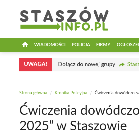
Przejdź
do
treści
WIADOMOŚCI
POLICJA
FIRMY
OGŁOSZE
UWAGA!
Dołącz do nowej grupy
Stas
Strona główna
/
Kronika Policyjna
/
Ćwiczenia dowódczo-sz
Ćwiczenia dowódczo
2025” w Staszowie