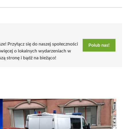
Email
sze! Przyłącz się do naszej społeczności
Polub nas!
 więcej o lokalnych wydarzeniach w
szą stronę i bądź na bieżąco!