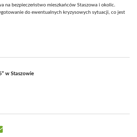
ywa na bezpieczeństwo mieszkańców Staszowa i okolic.
zygotowanie do ewentualnych kryzysowych sytuacji, co jest
5” w Staszowie
Share
on