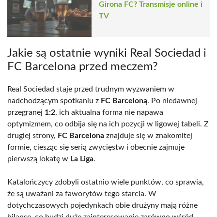
Girona FC? Transmisje online i
TV
Jakie są ostatnie wyniki Real Sociedad i
FC Barcelona przed meczem?
Real Sociedad staje przed trudnym wyzwaniem w
nadchodzącym spotkaniu z
FC Barceloną
. Po niedawnej
przegranej
1:2
, ich aktualna forma nie napawa
optymizmem, co odbija się na ich pozycji w ligowej tabeli. Z
drugiej strony,
FC Barcelona
znajduje się w znakomitej
formie, ciesząc się serią zwycięstw i obecnie zajmuje
pierwszą lokatę w
La Liga
.
Katalończycy zdobyli ostatnio wiele punktów, co sprawia,
że są uważani za faworytów tego starcia. W
dotychczasowych pojedynkach obie drużyny mają różne
bilanse, co budzi duże zainteresowanie zarówno wśród