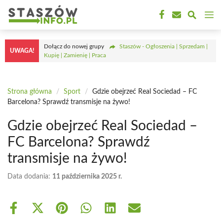
Przejdź
M
do
treści
Dołącz do nowej grupy
Staszów - Ogłoszenia | Sprzedam |
UWAGA!
Kupię | Zamienię | Praca
Strona główna
/
Sport
/
Gdzie obejrzeć Real Sociedad – FC
Barcelona? Sprawdź transmisje na żywo!
Gdzie obejrzeć Real Sociedad –
FC Barcelona? Sprawdź
transmisje na żywo!
Data dodania:
11 października 2025 r.
Share
Share
Share
Share
Share
Share
on
on
on
on
on
on