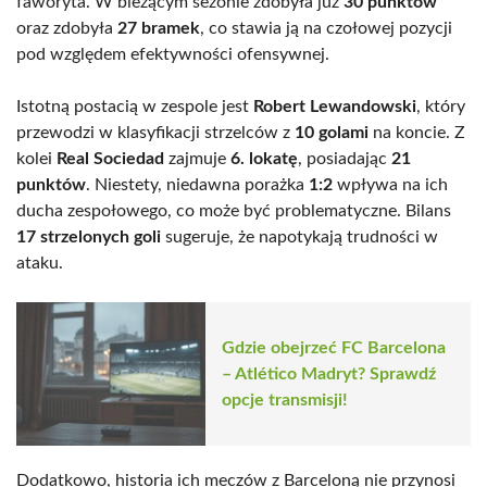
faworyta. W bieżącym sezonie zdobyła już
30 punktów
oraz zdobyła
27 bramek
, co stawia ją na czołowej pozycji
pod względem efektywności ofensywnej.
Istotną postacią w zespole jest
Robert Lewandowski
, który
przewodzi w klasyfikacji strzelców z
10 golami
na koncie. Z
kolei
Real Sociedad
zajmuje
6. lokatę
, posiadając
21
punktów
. Niestety, niedawna porażka
1:2
wpływa na ich
ducha zespołowego, co może być problematyczne. Bilans
17 strzelonych goli
sugeruje, że napotykają trudności w
ataku.
Gdzie obejrzeć FC Barcelona
– Atlético Madryt? Sprawdź
opcje transmisji!
Dodatkowo, historia ich meczów z Barceloną nie przynosi