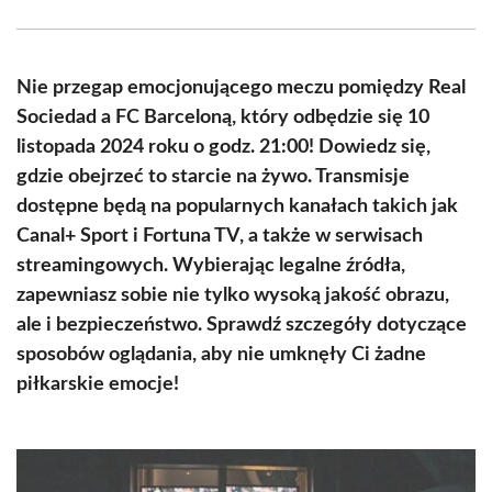
Facebook
X
Pinterest
WhatsApp
LinkedIn
Email
(Twitter)
Nie przegap emocjonującego meczu pomiędzy Real
Sociedad a FC Barceloną, który odbędzie się 10
listopada 2024 roku o godz. 21:00! Dowiedz się,
gdzie obejrzeć to starcie na żywo. Transmisje
dostępne będą na popularnych kanałach takich jak
Canal+ Sport i Fortuna TV, a także w serwisach
streamingowych. Wybierając legalne źródła,
zapewniasz sobie nie tylko wysoką jakość obrazu,
ale i bezpieczeństwo. Sprawdź szczegóły dotyczące
sposobów oglądania, aby nie umknęły Ci żadne
piłkarskie emocje!