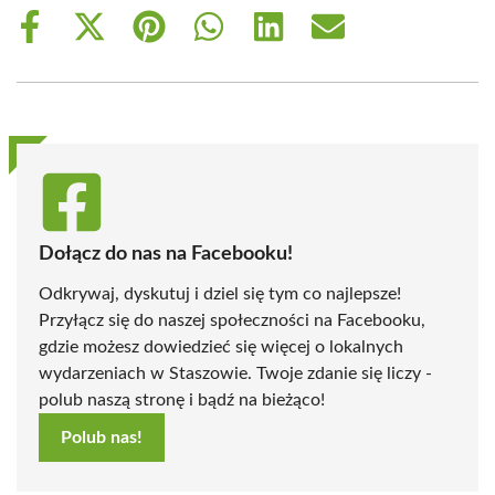
Share
Share
Share
Share
Share
Share
on
on
on
on
on
on
Facebook
X
Pinterest
WhatsApp
LinkedIn
Email
(Twitter)
Dołącz do nas na Facebooku!
Odkrywaj, dyskutuj i dziel się tym co najlepsze!
Przyłącz się do naszej społeczności na Facebooku,
gdzie możesz dowiedzieć się więcej o lokalnych
wydarzeniach w Staszowie. Twoje zdanie się liczy -
polub naszą stronę i bądź na bieżąco!
Polub nas!