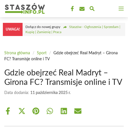
Przejdź
M
do
treści
Dołącz do nowej grupy
Staszów - Ogłoszenia | Sprzedam |
UWAGA!
Kupię | Zamienię | Praca
Strona główna
/
Sport
/
Gdzie obejrzeć Real Madryt – Girona
FC? Transmisje online i TV
Gdzie obejrzeć Real Madryt –
Girona FC? Transmisje online i TV
Data dodania:
11 października 2025 r.
Share
Share
Share
Share
Share
Share
on
on
on
on
on
on
Facebook
X
Pinterest
WhatsApp
LinkedIn
Email
(Twitter)