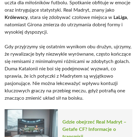
uczta dla miłośników futbolu. Spotkanie obfituje w emocje
oraz intrygujące statystyki. Real Madryt, znany jako
Królewscy
, stara się zdobywać czołowe miejsca w
LaLiga
,
natomiast Girona zmierza do utrzymania dobrej formy i
wysokiej dyspozycji.
Gdy przyjrzymy się ostatnim wynikom obu drużyn, ujrzymy,
że rywalizacje były niezwykle wyrównane, często kończące
się remisami z minimalnymi różnicami w zdobytych golach.
Duma Katalonii nie boi się podejmować wyzwań, co
sprawia, że ich potyczki z Madrytem są wyjątkowo
pasjonujące. Nie można lekceważyć wpływu kontuzji
kluczowych graczy na przebieg meczu, gdyż potrafią one
znacząco zmienić układ sił na boisku.
Gdzie obejrzeć Real Madryt –
Getafe CF? Informacje o
transmisji