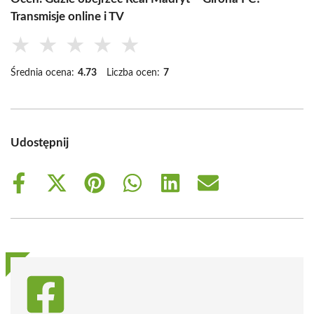
Transmisje online i TV
★
★
★
★
★
Średnia ocena:
4.73
Liczba ocen:
7
Udostępnij
Share
Share
Share
Share
Share
Share
on
on
on
on
on
on
Facebook
X
Pinterest
WhatsApp
LinkedIn
Email
(Twitter)