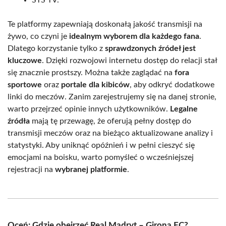
STS TV.
Te platformy zapewniają doskonałą jakość transmisji na
żywo, co czyni je
idealnym wyborem dla każdego fana
.
Dlatego korzystanie tylko z
sprawdzonych źródeł jest
kluczowe
. Dzięki rozwojowi internetu dostęp do relacji stał
się znacznie prostszy. Można także zaglądać na
fora
sportowe
oraz
portale dla kibiców
, aby odkryć dodatkowe
linki do meczów. Zanim zarejestrujemy się na danej stronie,
warto przejrzeć opinie innych użytkowników.
Legalne
źródła
mają tę przewagę, że oferują pełny dostęp do
transmisji meczów oraz na bieżąco aktualizowane analizy i
statystyki. Aby uniknąć opóźnień i w pełni cieszyć się
emocjami na boisku, warto pomyśleć o wcześniejszej
rejestracji na
wybranej platformie
.
Oceń: Gdzie obejrzeć Real Madryt – Girona FC?