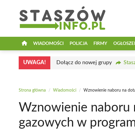
Przejdź
do
treści
WIADOMOŚCI
POLICJA
FIRMY
OGŁOSZE
UWAGA!
Dołącz do nowej grupy
Stas
Strona główna
/
Wiadomości
/
Wznowienie naboru na dota
Wznowienie naboru n
gazowych w program