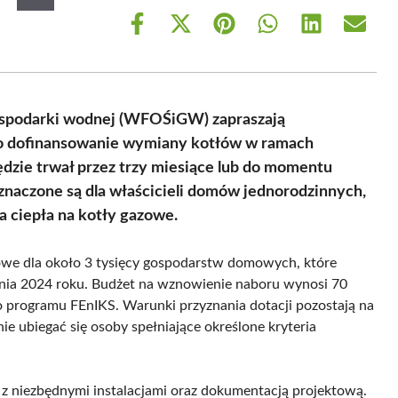
Share
Share
Share
Share
Share
Share
on
on
on
on
on
on
Facebook
X
Pinterest
WhatsApp
LinkedIn
Email
(Twitter)
ospodarki wodnej (WFOŚiGW) zapraszają
o dofinansowanie wymiany kotłów w ramach
zie trwał przez trzy miesiące lub do momentu
naczone są dla właścicieli domów jednorodzinnych,
a ciepła na kotły gazowe.
owe dla około 3 tysięcy gospodarstw domowych, które
dnia 2024 roku. Budżet na wznowienie naboru wynosi 70
o programu FEnIKS. Warunki przyznania dotacji pozostają na
ie ubiegać się osoby spełniające określone kryteria
z niezbędnymi instalacjami oraz dokumentacją projektową.