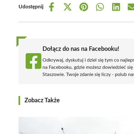
Udostępnij
Share
Share
Share
Share
Share
on
on
on
on
on
Facebook
X
Pinterest
WhatsApp
LinkedIn
(Twitter)
Dołącz do nas na Facebooku!
Odkrywaj, dyskutuj i dziel się tym co najlep
na Facebooku, gdzie możesz dowiedzieć się
Staszowie. Twoje zdanie się liczy - polub na
Zobacz Także