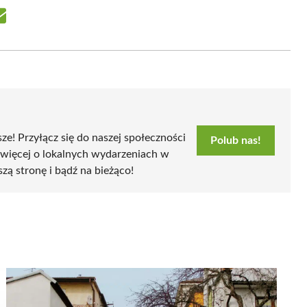
Share
on
Email
sze! Przyłącz się do naszej społeczności
Polub nas!
 więcej o lokalnych wydarzeniach w
szą stronę i bądź na bieżąco!