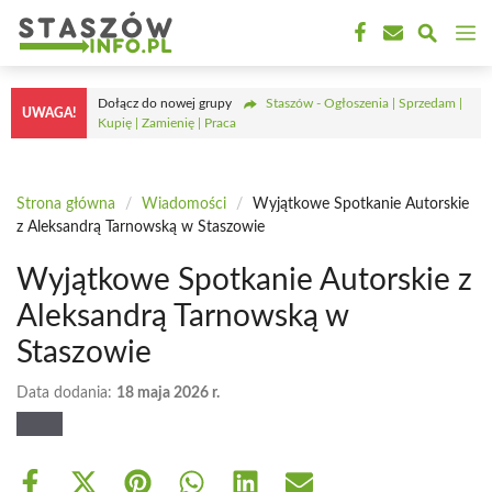
Przejdź
M
do
treści
Dołącz do nowej grupy
Staszów - Ogłoszenia | Sprzedam |
UWAGA!
Kupię | Zamienię | Praca
Strona główna
/
Wiadomości
/
Wyjątkowe Spotkanie Autorskie
z Aleksandrą Tarnowską w Staszowie
Wyjątkowe Spotkanie Autorskie z
Aleksandrą Tarnowską w
Staszowie
Data dodania:
18 maja 2026 r.
Share
Share
Share
Share
Share
Share