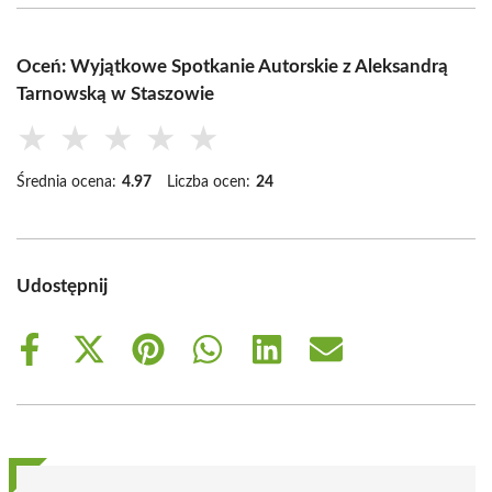
Oceń: Wyjątkowe Spotkanie Autorskie z Aleksandrą
Tarnowską w Staszowie
★
★
★
★
★
Średnia ocena:
4.97
Liczba ocen:
24
Udostępnij
Share
Share
Share
Share
Share
Share
on
on
on
on
on
on
Facebook
X
Pinterest
WhatsApp
LinkedIn
Email
(Twitter)