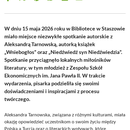
on
on
on
on
on
on
Facebook
X
Pinterest
WhatsApp
LinkedIn
Email
(Twitter)
W dniu 15 maja 2026 roku w Bibliotece w Staszowie
miało miejsce niezwykłe spotkanie autorskie z
Aleksandrą Tarnowską, autorką książek
„Wniebogłos” oraz „Niedźwiedź syn Niedźwiedzia”.
Spotkanie przyciągnęło lokalnych miłośników
literatury, w tym młodzież z Zespołu Szkół
Ekonomicznych im. Jana Pawła II. W trakcie
wydarzenia, pisarka podzieliła się swoimi
doświadczeniami i inspiracjami z procesu
twórczego.
Aleksandra Tarnowska, związana z różnymi kulturami, miała
okazję opowiedzieć uczestnikom o swoim życiu między
Polską a Turcją oraz o literackich wpływach, które