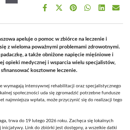
Share
Share
Share
Share
Share
Share
on
on
on
on
on
on
Facebook
X
Pinterest
WhatsApp
LinkedIn
Email
(Twitter)
szowa apeluje o pomoc w zbiórce na leczenie i
ga się z wieloma poważnymi problemami zdrowotnymi.
padaczkę, a także obniżone napięcie mięśniowe i
j opieki medycznej i wsparcia wielu specjalistów,
y sfinansować kosztowne leczenie.
 wymagają intensywnej rehabilitacji oraz specjalistycznego
lokalnej społeczności uda się zgromadzić potrzebne fundusze
t najmniejsza wpłata, może przyczynić się do realizacji tego
ga, trwa do 19 lutego 2026 roku. Zachęca się lokalnych
nicjatywy. Link do zbiórki jest dostępny, a wszelkie datki