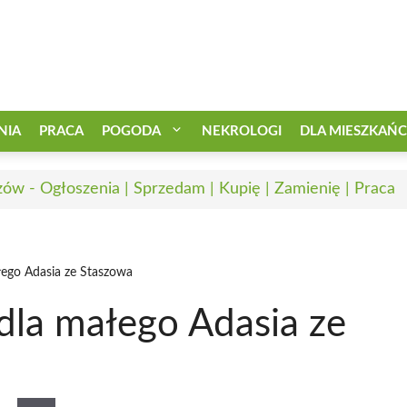
NIA
PRACA
POGODA
NEKROLOGI
DLA MIESZKAŃ
zów - Ogłoszenia | Sprzedam | Kupię | Zamienię | Praca
łego Adasia ze Staszowa
dla małego Adasia ze