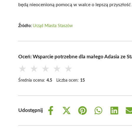
będą nieocenioną pomocą w walce o lepszą przyszłość 
Źródło:
Urząd Miasta Staszów
Oceń: Wsparcie potrzebne dla małego Adasia ze S
★
★
★
★
★
Średnia ocena:
4.5
Liczba ocen:
15
Udostępnij
Share
Share
Share
Share
Share
on
on
on
on
on
Facebook
X
Pinterest
WhatsApp
LinkedIn
(Twitter)