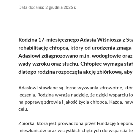
Data dodania:
2 grudnia 2025 r.
Rodzina 17-miesięcznego Adasia Wiśniosza z Sta
rehabilitację chłopca, który od urodzenia zma
Adasiowi zdiagnozowano m.in. wodogłowie oraz 
wady wzroku oraz słuchu. Chłopiec wymaga stałe
dlatego rodzina rozpoczęła akcję zbiórkową, ab
Adasiowi stawiane są liczne wyzwania zdrowotne, które
leczenia. Rodzina wyraża nadzieję, że dzięki wsparciu 
na poprawę zdrowia i jakość życia chłopca. Każda, nawe
celu.
Zbiórka, która jest prowadzona przez Fundację Siepoma
mieszkańców oraz wszystkich chętnych do wsparcia tej i