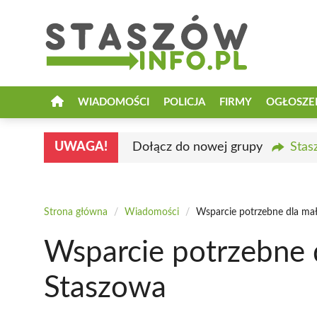
Przejdź
do
treści
WIADOMOŚCI
POLICJA
FIRMY
OGŁOSZE
UWAGA!
Dołącz do nowej grupy
Stas
Strona główna
/
Wiadomości
/
Wsparcie potrzebne dla ma
Wsparcie potrzebne 
Staszowa