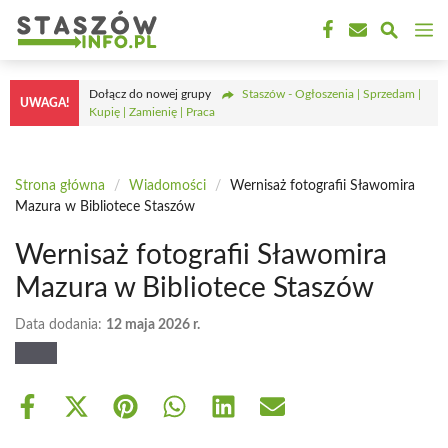
Przejdź
M
do
treści
Dołącz do nowej grupy
Staszów - Ogłoszenia | Sprzedam |
UWAGA!
Kupię | Zamienię | Praca
Strona główna
/
Wiadomości
/
Wernisaż fotografii Sławomira
Mazura w Bibliotece Staszów
Wernisaż fotografii Sławomira
Mazura w Bibliotece Staszów
Data dodania:
12 maja 2026 r.
Share
Share
Share
Share
Share
Share
on
on
on
on
on
on
Facebook
X
Pinterest
WhatsApp
LinkedIn
Email