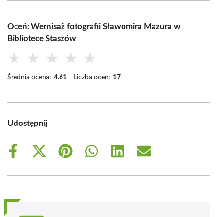
Oceń: Wernisaż fotografii Sławomira Mazura w
Bibliotece Staszów
★
★
★
★
★
Średnia ocena:
4.61
Liczba ocen:
17
Udostępnij
Share
Share
Share
Share
Share
Share
on
on
on
on
on
on
Facebook
X
Pinterest
WhatsApp
LinkedIn
Email
(Twitter)