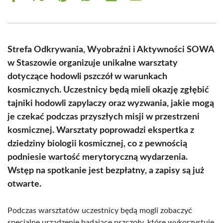
on
on
on
on
on
on
Facebook
X
Pinterest
WhatsApp
LinkedIn
Email
(Twitter)
Strefa Odkrywania, Wyobraźni i Aktywności SOWA
w Staszowie organizuje unikalne warsztaty
dotyczące hodowli pszczół w warunkach
kosmicznych. Uczestnicy będą mieli okazję zgłębić
tajniki hodowli zapylaczy oraz wyzwania, jakie mogą
je czekać podczas przyszłych misji w przestrzeni
kosmicznej. Warsztaty poprowadzi ekspertka z
dziedziny biologii kosmicznej, co z pewnością
podniesie wartość merytoryczną wydarzenia.
Wstęp na spotkanie jest bezpłatny, a zapisy są już
otwarte.
Podczas warsztatów uczestnicy będą mogli zobaczyć
specjalne urządzenie badające pszczoły, które wykorzystuje