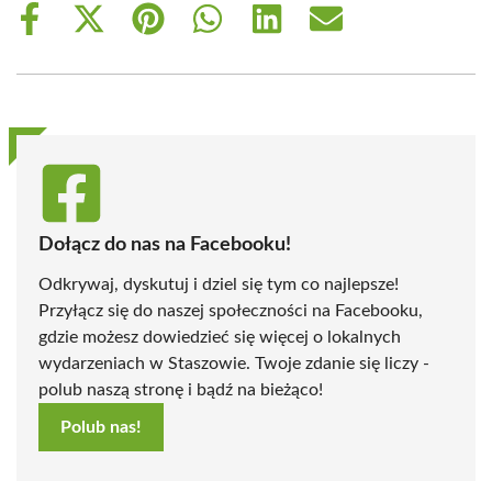
Share
Share
Share
Share
Share
Share
on
on
on
on
on
on
Facebook
X
Pinterest
WhatsApp
LinkedIn
Email
(Twitter)
Dołącz do nas na Facebooku!
Odkrywaj, dyskutuj i dziel się tym co najlepsze!
Przyłącz się do naszej społeczności na Facebooku,
gdzie możesz dowiedzieć się więcej o lokalnych
wydarzeniach w Staszowie. Twoje zdanie się liczy -
polub naszą stronę i bądź na bieżąco!
Polub nas!