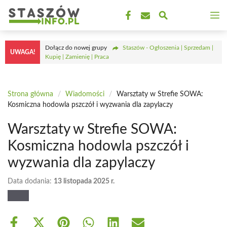
Przejdź
M
do
treści
Dołącz do nowej grupy
Staszów - Ogłoszenia | Sprzedam |
UWAGA!
Kupię | Zamienię | Praca
Strona główna
/
Wiadomości
/
Warsztaty w Strefie SOWA:
Kosmiczna hodowla pszczół i wyzwania dla zapylaczy
Warsztaty w Strefie SOWA:
Kosmiczna hodowla pszczół i
wyzwania dla zapylaczy
Data dodania:
13 listopada 2025 r.
Share
Share
Share
Share
Share
Share