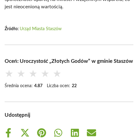
jest nieocenioną wartością.
Źródło:
Urząd Miasta Staszów
Oceń: Uroczystość „Złotych Godów” w gminie Staszów
★
★
★
★
★
Średnia ocena:
4.87
Liczba ocen:
22
Udostępnij
Share
Share
Share
Share
Share
Share