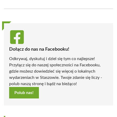
on
on
on
on
on
on
Facebook
X
Pinterest
WhatsApp
LinkedIn
Email
(Twitter)
Dołącz do nas na Facebooku!
Odkrywaj, dyskutuj i dziel się tym co najlepsze!
Przyłącz się do naszej społeczności na Facebooku,
gdzie możesz dowiedzieć się więcej o lokalnych
wydarzeniach w Staszowie. Twoje zdanie się liczy -
polub naszą stronę i bądź na bieżąco!
Polub nas!