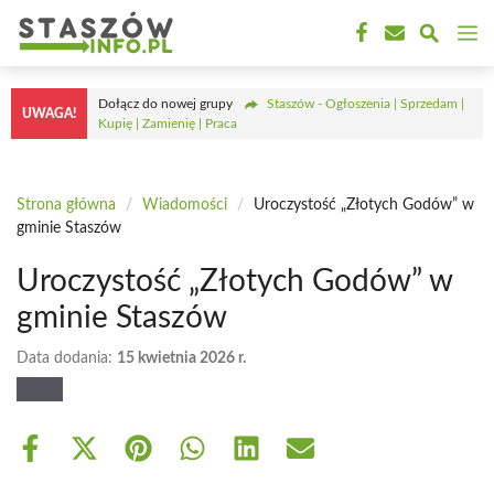
Przejdź
M
do
treści
Dołącz do nowej grupy
Staszów - Ogłoszenia | Sprzedam |
UWAGA!
Kupię | Zamienię | Praca
Strona główna
/
Wiadomości
/
Uroczystość „Złotych Godów” w
gminie Staszów
Uroczystość „Złotych Godów” w
gminie Staszów
Data dodania:
15 kwietnia 2026 r.
Share
Share
Share
Share
Share
Share
on
on
on
on
on
on
Facebook
X
Pinterest
WhatsApp
LinkedIn
Email