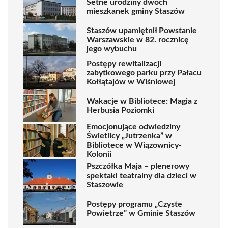
Setne urodziny dwóch
mieszkanek gminy Staszów
Staszów upamiętnił Powstanie
Warszawskie w 82. rocznicę
jego wybuchu
Postępy rewitalizacji
zabytkowego parku przy Pałacu
Kołłątajów w Wiśniowej
Wakacje w Bibliotece: Magia z
Herbusia Poziomki
Emocjonujące odwiedziny
Świetlicy „Jutrzenka” w
Bibliotece w Wiązownicy-
Kolonii
Pszczółka Maja – plenerowy
spektakl teatralny dla dzieci w
Staszowie
Postępy programu „Czyste
Powietrze” w Gminie Staszów