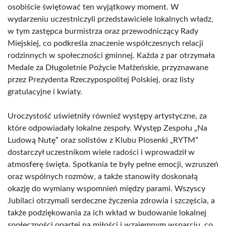
osobiście świętować ten wyjątkowy moment. W
wydarzeniu uczestniczyli przedstawiciele lokalnych władz,
w tym zastępca burmistrza oraz przewodniczący Rady
Miejskiej, co podkreśla znaczenie współczesnych relacji
rodzinnych w społeczności gminnej. Każda z par otrzymała
Medale za Długoletnie Pożycie Małżeńskie, przyznawane
przez Prezydenta Rzeczypospolitej Polskiej, oraz listy
gratulacyjne i kwiaty.
Uroczystość uświetniły również występy artystyczne, za
które odpowiadały lokalne zespoły. Występ Zespołu „Na
Ludową Nutę” oraz solistów z Klubu Piosenki „RYTM”
dostarczył uczestnikom wiele radości i wprowadził w
atmosferę święta. Spotkania te były pełne emocji, wzruszeń
oraz wspólnych rozmów, a także stanowiły doskonałą
okazję do wymiany wspomnień między parami. Wszyscy
Jubilaci otrzymali serdeczne życzenia zdrowia i szczęścia, a
także podziękowania za ich wkład w budowanie lokalnej
społeczności opartej na miłości i wzajemnym wsparciu, co