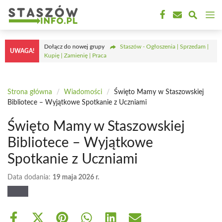
Przejdź
M
do
treści
Dołącz do nowej grupy
Staszów - Ogłoszenia | Sprzedam |
UWAGA!
Kupię | Zamienię | Praca
Strona główna
/
Wiadomości
/
Święto Mamy w Staszowskiej
Bibliotece – Wyjątkowe Spotkanie z Uczniami
Święto Mamy w Staszowskiej
Bibliotece – Wyjątkowe
Spotkanie z Uczniami
Data dodania:
19 maja 2026 r.
Share
Share
Share
Share
Share
Share