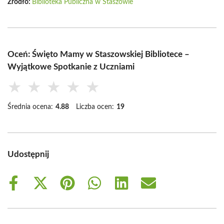
Źródło:
Biblioteka Publiczna w Staszowie
Oceń: Święto Mamy w Staszowskiej Bibliotece –
Wyjątkowe Spotkanie z Uczniami
★
★
★
★
★
Średnia ocena:
4.88
Liczba ocen:
19
Udostępnij
Share
Share
Share
Share
Share
Share
on
on
on
on
on
on
Facebook
X
Pinterest
WhatsApp
LinkedIn
Email
(Twitter)