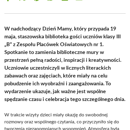
on
on
on
on
on
on
Facebook
X
Pinterest
WhatsApp
LinkedIn
Email
(Twitter)
W nadchodzący Dzień Mamy, który przypada 19
maja, staszowska biblioteka gości uczniów klasy III
„B” z Zespołu Placówek Oświatowych nr 1.
Spotkanie to zamienia biblioteczne mury w
przestrzeń pełną radości, inspiracji i kreatywności.
Uczniowie uczestniczyli w licznych literackich
zabawach oraz zajęciach, które miały na celu
pobudzenie ich wyobraźni i zaangażowania. To
wydarzenie ukazuje, jak ważne jest wspólne
spędzanie czasu i celebracja tego szczególnego dnia.
W trakcie wizyty dzieci miały okazję do swobodnej
rozmowy oraz wspólnego czytania, co przyczyniło się do
tworzenia niezapomnianych wspomnień. Atmosfera była