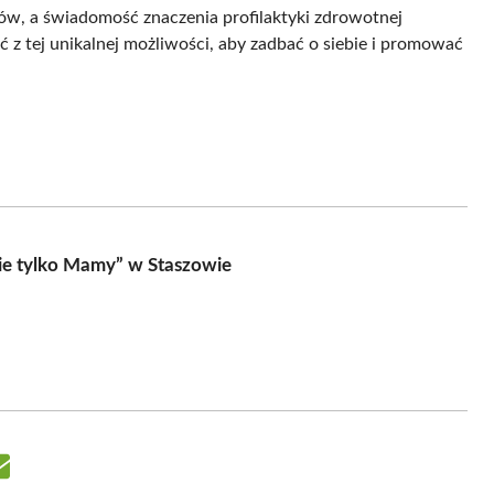
ików, a świadomość znaczenia profilaktyki zdrowotnej
 z tej unikalnej możliwości, aby zadbać o siebie i promować
nie tylko Mamy” w Staszowie
Share
on