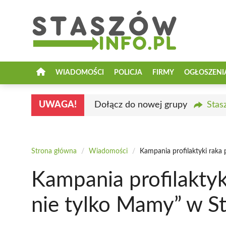
Przejdź
do
treści
WIADOMOŚCI
POLICJA
FIRMY
OGŁOSZENI
UWAGA!
Dołącz do nowej grupy
Stas
Strona główna
/
Wiadomości
/
Kampania profilaktyki raka
Kampania profilaktyk
nie tylko Mamy” w S