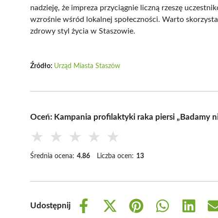
nadzieję, że impreza przyciągnie liczną rzeszę uczestn
wzrośnie wśród lokalnej społeczności. Warto skorzystać
zdrowy styl życia w Staszowie.
Źródło:
Urząd Miasta Staszów
Oceń: Kampania profilaktyki raka piersi „Badamy 
★
★
★
★
★
Średnia ocena:
4.86
Liczba ocen:
13
Udostępnij
Share
Share
Share
Share
Share
on
on
on
on
on