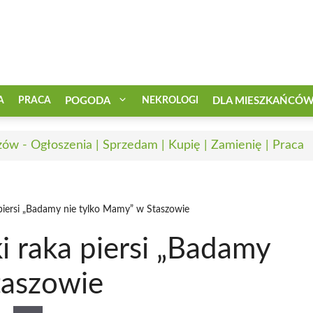
A
PRACA
POGODA
NEKROLOGI
DLA MIESZKAŃCÓ
zów - Ogłoszenia | Sprzedam | Kupię | Zamienię | Praca
 piersi „Badamy nie tylko Mamy” w Staszowie
i raka piersi „Badamy
taszowie