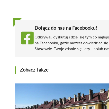
Facebook
X
Pinterest
WhatsApp
LinkedIn
(Twitter)
Dołącz do nas na Facebooku!
Odkrywaj, dyskutuj i dziel się tym co najlep
na Facebooku, gdzie możesz dowiedzieć się
Staszowie. Twoje zdanie się liczy - polub na
Zobacz Także