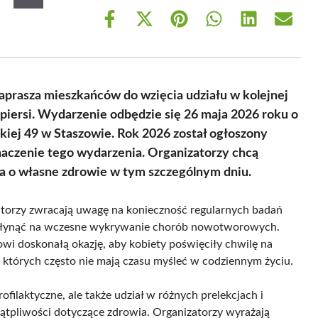
Share
Share
Share
Share
Share
Share
on
on
on
on
on
on
Facebook
X
Pinterest
WhatsApp
LinkedIn
Email
(Twitter)
prasza mieszkańców do wzięcia udziału w kolejnej
a piersi. Wydarzenie odbędzie się 26 maja 2026 roku o
skiej 49 w Staszowie. Rok 2026 został ogłoszony
naczenie tego wydarzenia. Organizatorzy chcą
a o własne zdrowie w tym szczególnym dniu.
torzy zwracają uwagę na konieczność regularnych badań
 wpłynąć na wczesne wykrywanie chorób nowotworowych.
nowi doskonałą okazję, aby kobiety poświęciły chwilę na
o których często nie mają czasu myśleć w codziennym życiu.
filaktyczne, ale także udział w różnych prelekcjach i
wątpliwości dotyczące zdrowia. Organizatorzy wyrażają