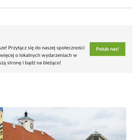
Email
sze! Przyłącz się do naszej społeczności
Polub nas!
 więcej o lokalnych wydarzeniach w
szą stronę i bądź na bieżąco!