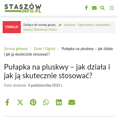
Przejdź
M
do
treści
Dołącz do nowej grupy
Staszów - Ogłoszenia | Sprzedam |
UWAGA!
Kupię | Zamienię | Praca
Strona główna
/
Dom i Ogród
/
Pułapka na pluskwy – jak działa
i jak ją skutecznie stosować?
Pułapka na pluskwy – jak działa i
jak ją skutecznie stosować?
Data dodania:
4 października 2025 r.
Share
Share
Share
Share
Share
Share
on
on
on
on
on
on
Facebook
X
Pinterest
WhatsApp
LinkedIn
Email
(Twitter)