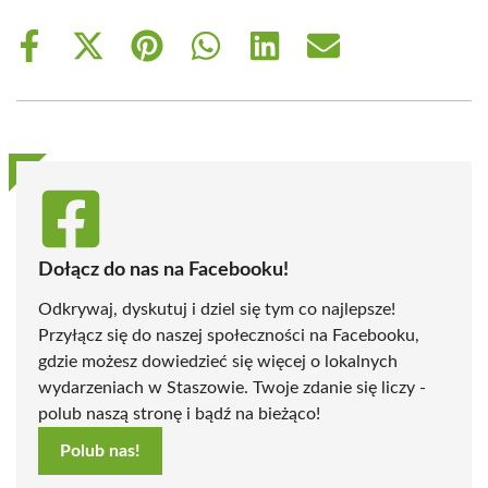
Share
Share
Share
Share
Share
Share
on
on
on
on
on
on
Facebook
X
Pinterest
WhatsApp
LinkedIn
Email
(Twitter)
Dołącz do nas na Facebooku!
Odkrywaj, dyskutuj i dziel się tym co najlepsze!
Przyłącz się do naszej społeczności na Facebooku,
gdzie możesz dowiedzieć się więcej o lokalnych
wydarzeniach w Staszowie. Twoje zdanie się liczy -
polub naszą stronę i bądź na bieżąco!
Polub nas!