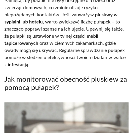
Pamiętaj, by pułapki nie były dostępne dla dzieci oraz
zwierząt domowych, co zminimalizuje ryzyko
niepożądanych kontaktów. Jeśli zauważysz
pluskwy w
sypialni lub hotelu
, warto zwiększyć liczbę pułapek – to
znacząco poprawi szanse na ich ujęcie. Upewnij się także,
że pułapki są ustawione w tylnej części
mebli
tapicerowanych
oraz w ciemnych zakamarkach, gdzie
owady mogą się ukrywać. Regularne sprawdzanie pułapek
pomoże w śledzeniu efektywności twoich działań w walce
z
infestacją
.
Jak monitorować obecność pluskiew za
pomocą pułapek?