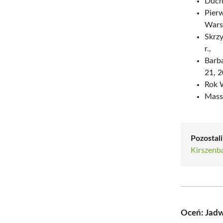
Duch
Pierw
Warsz
Skrzy
r.,
Barba
21, 2
Rok W
Massa
Pozostali
Kirszen
Oceń: Jad