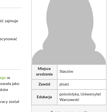
sApp
LinkedIn
Email
ość zajmuje
fascynować
Miejsce
Staszów
urodzenia
iego
w
utowała jako
Zawód
pisarz
skóra
polonistyka, Uniwersytet
Edukacja
Warszawski
pracy został