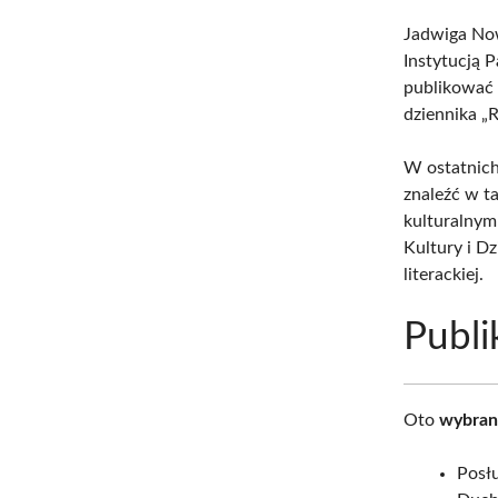
Jadwiga Now
Instytucją 
publikować
dziennika „R
W ostatnich
znaleźć w t
kulturalnym
Kultury i D
literackiej.
Publi
Oto
wybran
Posł