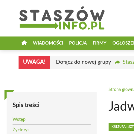
Przejdź
do
treści
WIADOMOŚCI
POLICJA
FIRMY
OGŁOSZE
UWAGA!
Dołącz do nowej grupy
Stas
Strona główn
Jad
Spis treści
Wstęp
KULTURA I SZ
Życiorys