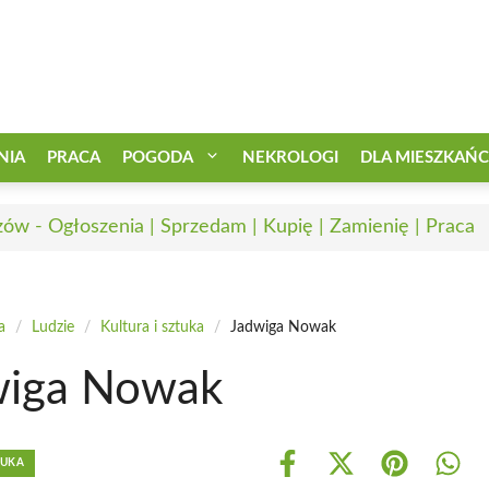
NIA
PRACA
POGODA
NEKROLOGI
DLA MIESZKAŃ
zów - Ogłoszenia | Sprzedam | Kupię | Zamienię | Praca
a
/
Ludzie
/
Kultura i sztuka
/
Jadwiga Nowak
wiga Nowak
TUKA
Share
Share
Share
Shar
on
on
on
on