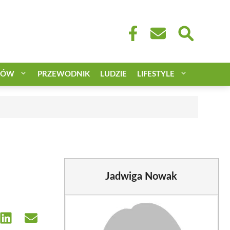
CÓW
PRZEWODNIK
LUDZIE
LIFESTYLE
Jadwiga Nowak
e
Share
Share
on
on