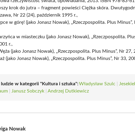
owa rzeczywistość świata, opowiadania, 2013. ISBN 978-83-61
szy krok do jutra – fragment powieści Ciężka skóra. Dwutygodn
awa, Nr 22 (24), październik 1995 r.,
pce w górę! (jako Jonasz Nowak), „Rzeczpospolita. Plus Minus”,
rzyńca w miasteczku (jako Jonasz Nowak), „Rzeczpospolita. Plu
001 r.,
ęża (jako Jonasz Nowak), „Rzeczpospolita. Plus Minus”, Nr 27, 2
ż (jako Jonasz Nowak), „Rzeczpospolita. Plus Minus”, Nr 33, 200
 ludzie w kategorii "Kultura i sztuka":
Władysław Szulc
|
Jesekie
baum
|
Janusz Sobczyk
|
Andrzej Dutkiewicz
wiga Nowak