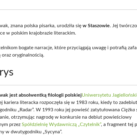
Facebook
X
Pinterest
What
(Twitter)
ak, znana polska pisarka, urodziła się
w Staszowie
. Jej twórcz
ce w polskim krajobrazie literackim.
telnikom bogate narracje, które przyciągają uwagę i potrafią za
 oraz oryginalnością.
rys
ak jest absolwentką filologii polskiej
Uniwersytetu Jagiellońsk
j kariera literacka rozpoczęła się w 1983 roku, kiedy to zadebi
godniku „Radar”. W 1993 roku jej powieść zatytułowana
Ciężka 
anie, otrzymując nagrodę w konkursie na debiut powieściowy
nym przez
Spółdzielnię Wydawniczą „Czytelnik”
, a fragment tej 
ny w dwutygodniku „Sycyna”.