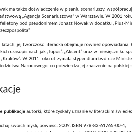
ak ma także doświadczenie w pisaniu scenariuszy, współpracuj
Państwową „Agencja Scenariuszowa” w Warszawie. W 2001 roku
 felietony pod pseudonimem Jonasz Nowak w dodatku „Plus-Mi
zeczpospolita”.
 latach, jej twórczość literacka obejmuje również opowiadania,
akich czasopismach jak „Topos”, „Akcent” oraz w miesięczniku sp
 „Kraków”. W 2011 roku otrzymała stypendium twórcze Minist
ziedzictwa Narodowego, co potwierdza jej znaczenie na polskiej 
kacje
e publikacje
autorki, które zyskały uznanie w literackim świecie
uchaj swoich myśli, powieść, 2009. ISBN 978-83-61765-00-4,