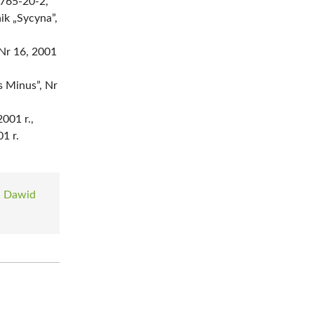
765-20-2,
ik „Sycyna”,
 Nr 16, 2001
s Minus”, Nr
001 r.,
1 r.
l Dawid