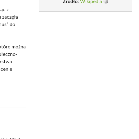
Źródło:
Wikipedia
ąc z
 zaczęła
nus” do
 które można
ołeczno-
erstwa
scenie
: