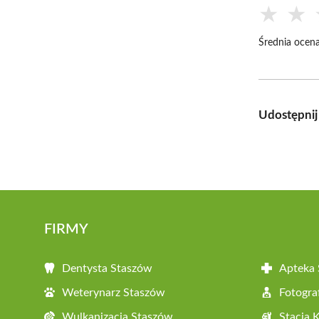
★
★
Średnia ocena
Udostępnij
FIRMY
Dentysta Staszów
Apteka
Weterynarz Staszów
Fotogra
Wulkanizacja Staszów
Stacja 