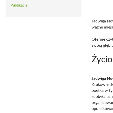
Publikacje
Jadwiga Now
ważne miejs
Oferuje czy
swoją głębią
Życio
Jadwiga Now
Krakowie. Je
poetka w ty
zdobyła uzn
organizowa
opublikowa