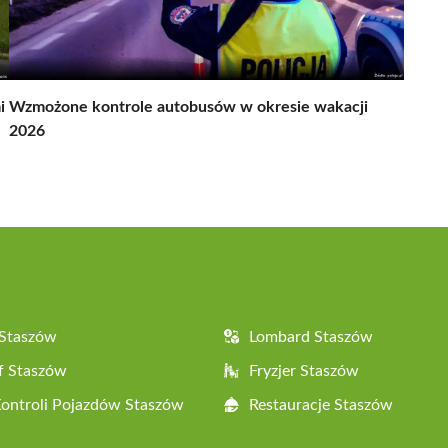
i
Wzmożone kontrole autobusów w okresie wakacji
2026
 Staszów
Lombard Staszów
f Staszów
Fryzjer Staszów
Kontroli Pojazdów Staszów
Restauracje Staszów