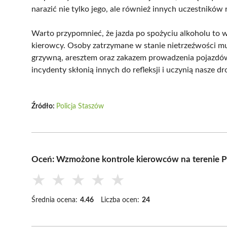
narazić nie tylko jego, ale również innych uczestnikó
Warto przypomnieć, że jazda po spożyciu alkoholu to wy
kierowcy. Osoby zatrzymane w stanie nietrzeźwości m
grzywną, aresztem oraz zakazem prowadzenia pojazdów 
incydenty skłonią innych do refleksji i uczynią nasze dr
Źródło:
Policja Staszów
Oceń: Wzmożone kontrole kierowców na terenie 
★
★
★
★
★
Średnia ocena:
4.46
Liczba ocen:
24