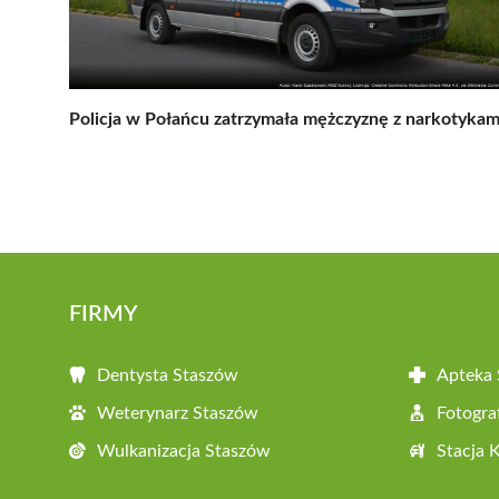
Policja w Połańcu zatrzymała mężczyznę z narkotykam
FIRMY
Dentysta Staszów
Apteka
Weterynarz Staszów
Fotogra
Wulkanizacja Staszów
Stacja 