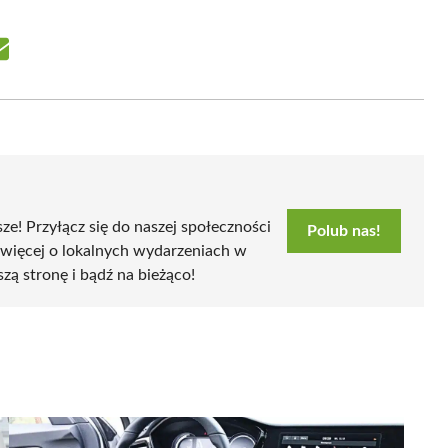
Share
on
Email
sze! Przyłącz się do naszej społeczności
Polub nas!
 więcej o lokalnych wydarzeniach w
szą stronę i bądź na bieżąco!