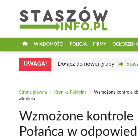
Przejdź
do
treści
WIADOMOŚCI
POLICJA
FIRMY
OGŁOSZENI
UWAGA!
Dołącz do nowej grupy
Stas
Strona główna
/
Kronika Policyjna
/
Wzmożone kontrole ki
alkoholu
Wzmożone kontrole 
Połańca w odpowiedz