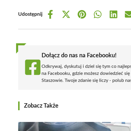
Udostępnij
Share
Share
Share
Share
Share
on
on
on
on
on
Facebook
X
Pinterest
WhatsApp
LinkedIn
(Twitter)
Dołącz do nas na Facebooku!
Odkrywaj, dyskutuj i dziel się tym co najlep
na Facebooku, gdzie możesz dowiedzieć się
Staszowie. Twoje zdanie się liczy - polub na
Zobacz Także