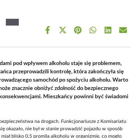
Share
Share
Share
Share
Share
Share
on
on
on
on
on
on
Facebook
X
Pinterest
WhatsApp
LinkedIn
Email
(Twitter)
zdami pod wpływem alkoholu staje się problemem,
ołańca przeprowadzili kontrolę, która zakończyła się
prowadzącego samochód po spożyciu alkoholu. Warto
 może znacznie obniżyć zdolność do bezpiecznego
i konsekwencjami. Mieszkańcy powinni być świadomi
e bezpieczeństwa na drogach. Funkcjonariusze z Komisariatu
 się okazało, nie był w stanie prowadzić pojazdu w sposób
 miał blisko 0,5 promila alkoholu w organizmie, co mogło