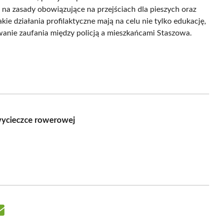
a zasady obowiązujące na przejściach dla pieszych oraz
e działania profilaktyczne mają na celu nie tylko edukację,
owanie zaufania między policją a mieszkańcami Staszowa.
 wycieczce rowerowej
Share