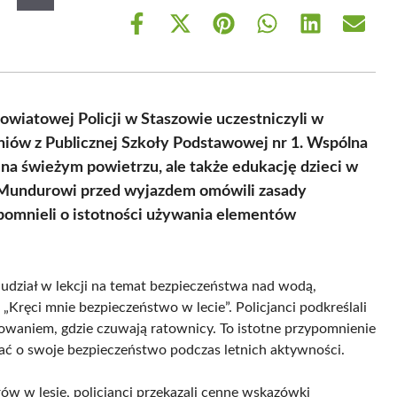
Share
Share
Share
Share
Share
Share
on
on
on
on
on
on
Facebook
X
Pinterest
WhatsApp
LinkedIn
Email
(Twitter)
owiatowej Policji w Staszowie uczestniczyli w
iów z Publicznej Szkoły Podstawowej nr 1. Wspólna
u na świeżym powietrzu, ale także edukację dzieci w
 Mundurowi przed wyjazdem omówili zasady
pomnieli o istotności używania elementów
 udział w lekcji na temat bezpieczeństwa nad wodą,
Kręci mnie bezpieczeństwo w lecie”. Policjanci podkreślali
kowaniem, gdzie czuwają ratownicy. To istotne przypomnienie
bać o swoje bezpieczeństwo podczas letnich aktywności.
ów w lesie, policjanci przekazali cenne wskazówki