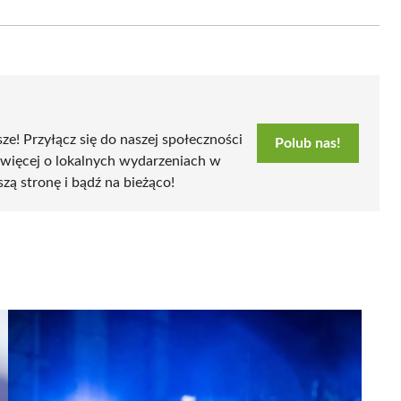
on
Email
sze! Przyłącz się do naszej społeczności
Polub nas!
 więcej o lokalnych wydarzeniach w
szą stronę i bądź na bieżąco!