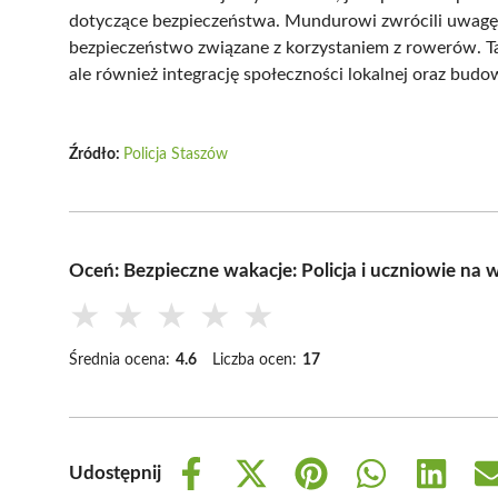
dotyczące bezpieczeństwa. Mundurowi zwrócili uwagę n
bezpieczeństwo związane z korzystaniem z rowerów. Taki
ale również integrację społeczności lokalnej oraz bud
Źródło:
Policja Staszów
Oceń: Bezpieczne wakacje: Policja i uczniowie na
★
★
★
★
★
Średnia ocena:
4.6
Liczba ocen:
17
Udostępnij
Share
Share
Share
Share
Share