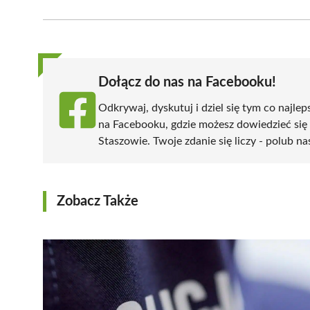
on
on
on
on
on
Facebook
X
Pinterest
WhatsApp
LinkedIn
(Twitter)
Dołącz do nas na Facebooku!
Odkrywaj, dyskutuj i dziel się tym co najlep
na Facebooku, gdzie możesz dowiedzieć się
Staszowie. Twoje zdanie się liczy - polub na
Zobacz Także