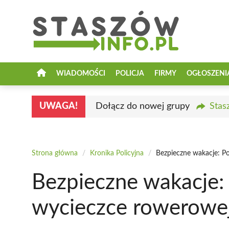
Przejdź
do
treści
WIADOMOŚCI
POLICJA
FIRMY
OGŁOSZENI
UWAGA!
Dołącz do nowej grupy
Stas
Strona główna
/
Kronika Policyjna
/
Bezpieczne wakacje: Po
Bezpieczne wakacje: 
wycieczce rowerowe