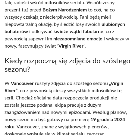
falę radości wśród miłośników serialu. Współczesny
prezent tuż przed
Bożym Narodzeniem
to coś, na co
wszyscy czekają z niecierpliwością. Fani będą mieli
niepowtarzalną okazję, by śledzić losy swoich
ulubionych
bohaterów
i odkrywać
świeże wątki fabularne
, co z
pewnością zapewni im
niezapomniane emocje
i wskoczy w
nowy, fascynujący świat
’Virgin River’
.
Kiedy rozpoczną się zdjęcia do szóstego
sezonu?
W
Vancouver
ruszyły zdjęcia do szóstego sezonu
„Virgin
River”
, co z pewnością cieszy wszystkich miłośników tej
serii. Chociaż oficjalna data rozpoczęcia produkcji nie
została jeszcze podana, ekipa pracuje z dużym
zaangażowaniem nad nowymi epizodami. Według planów,
nowy sezon ma być gotowy na premierę
19 grudnia 2024
roku
. Vancouver, znane z wyjątkowych plenerów,
doskonale wpisuje się w klimat serialu, tworząc