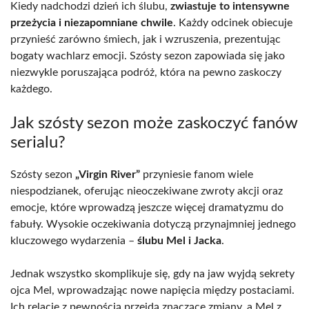
Kiedy nadchodzi dzień ich ślubu,
zwiastuje to intensywne
przeżycia i niezapomniane chwile
. Każdy odcinek obiecuje
przynieść zarówno śmiech, jak i wzruszenia, prezentując
bogaty wachlarz emocji. Szósty sezon zapowiada się jako
niezwykle poruszająca podróż, która na pewno zaskoczy
każdego.
Jak szósty sezon może zaskoczyć fanów
serialu?
Szósty sezon
„Virgin River”
przyniesie fanom wiele
niespodzianek, oferując nieoczekiwane zwroty akcji oraz
emocje, które wprowadzą jeszcze więcej dramatyzmu do
fabuły. Wysokie oczekiwania dotyczą przynajmniej jednego
kluczowego wydarzenia –
ślubu Mel i Jacka
.
Jednak wszystko skomplikuje się, gdy na jaw wyjdą sekrety
ojca Mel, wprowadzając nowe napięcia między postaciami.
Ich relacje z pewnością przejdą znaczące zmiany, a Mel z