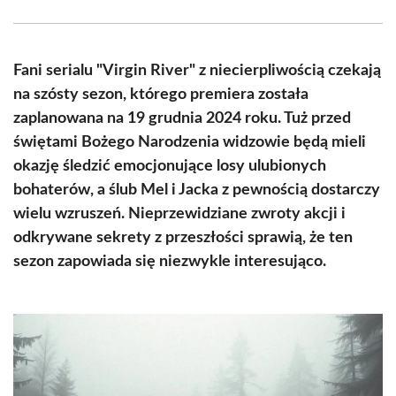
Facebook
X
Pinterest
WhatsApp
LinkedIn
Email
(Twitter)
Fani serialu "Virgin River" z niecierpliwością czekają
na szósty sezon, którego premiera została
zaplanowana na 19 grudnia 2024 roku. Tuż przed
świętami Bożego Narodzenia widzowie będą mieli
okazję śledzić emocjonujące losy ulubionych
bohaterów, a ślub Mel i Jacka z pewnością dostarczy
wielu wzruszeń. Nieprzewidziane zwroty akcji i
odkrywane sekrety z przeszłości sprawią, że ten
sezon zapowiada się niezwykle interesująco.