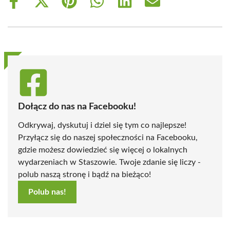
Share
Share
Share
Share
Share
Share
on
on
on
on
on
on
Facebook
X
Pinterest
WhatsApp
LinkedIn
Email
(Twitter)
Dołącz do nas na Facebooku!
Odkrywaj, dyskutuj i dziel się tym co najlepsze!
Przyłącz się do naszej społeczności na Facebooku,
gdzie możesz dowiedzieć się więcej o lokalnych
wydarzeniach w Staszowie. Twoje zdanie się liczy -
polub naszą stronę i bądź na bieżąco!
Polub nas!