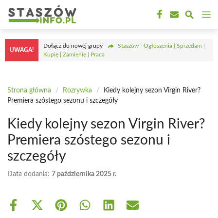
Przejdź
M
do
treści
Dołącz do nowej grupy
Staszów - Ogłoszenia | Sprzedam |
UWAGA!
Kupię | Zamienię | Praca
Strona główna
/
Rozrywka
/
Kiedy kolejny sezon Virgin River?
Premiera szóstego sezonu i szczegóły
Kiedy kolejny sezon Virgin River?
Premiera szóstego sezonu i
szczegóły
Data dodania:
7 października 2025 r.
Share
Share
Share
Share
Share
Share
on
on
on
on
on
on