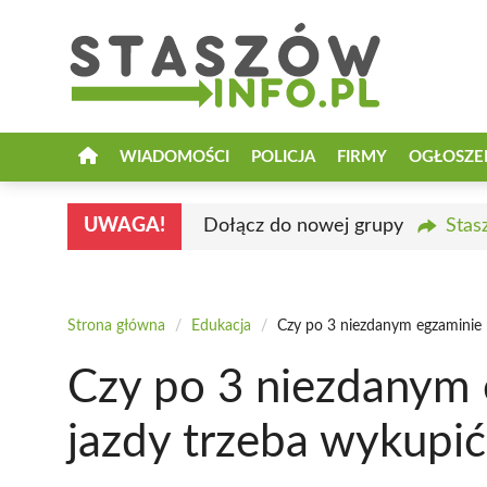
Przejdź
do
treści
WIADOMOŚCI
POLICJA
FIRMY
OGŁOSZE
UWAGA!
Dołącz do nowej grupy
Stas
Strona główna
/
Edukacja
/
Czy po 3 niezdanym egzaminie 
Czy po 3 niezdanym 
jazdy trzeba wykupić