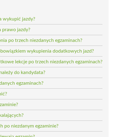
a wykupić jazdy?
a prawo jazdy?
enia po trzech niezdanych egzaminach?
z obowiązkiem wykupienia dodatkowych jazd?
tkowe lekcje po trzech niezdanych egzaminach?
 należy do kandydata?
ezdanych egzaminach?
pić?
gzaminie?
kalających?
ych po niezdanym egzaminie?
blewają egzamin?