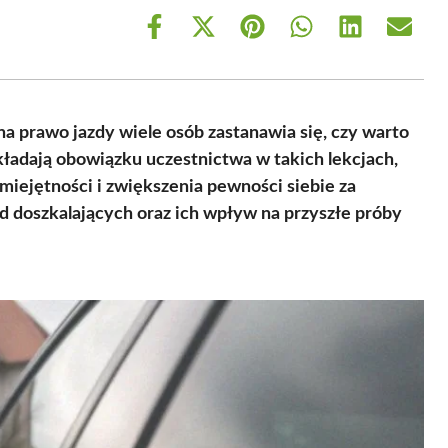
Share
Share
Share
Share
Share
Share
on
on
on
on
on
on
Facebook
X
Pinterest
WhatsApp
LinkedIn
Email
(Twitter)
a prawo jazdy wiele osób zastanawia się, czy warto
ładają obowiązku uczestnictwa w takich lekcjach,
miejętności i zwiększenia pewności siebie za
d doszkalających oraz ich wpływ na przyszłe próby