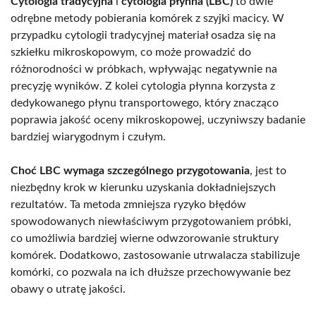
Cytologia tradycyjna
i
cytologia płynna (LBC)
to dwie
odrębne metody pobierania komórek z szyjki macicy. W
przypadku cytologii tradycyjnej materiał osadza się na
szkiełku mikroskopowym, co może prowadzić do
różnorodności w próbkach, wpływając negatywnie na
precyzję wyników. Z kolei cytologia płynna korzysta z
dedykowanego płynu transportowego, który znacząco
poprawia jakość oceny mikroskopowej, uczyniwszy badanie
bardziej wiarygodnym i czułym.
Choć LBC wymaga szczególnego przygotowania
, jest to
niezbędny krok w kierunku uzyskania dokładniejszych
rezultatów. Ta metoda zmniejsza ryzyko błędów
spowodowanych niewłaściwym przygotowaniem próbki,
co umożliwia bardziej wierne odwzorowanie struktury
komórek. Dodatkowo, zastosowanie utrwalacza stabilizuje
komórki, co pozwala na ich dłuższe przechowywanie bez
obawy o utratę jakości.