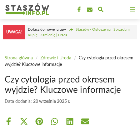
Przejdź
M
do
treści
Dołącz do nowej grupy
Staszów - Ogłoszenia | Sprzedam |
UWAGA!
Kupię | Zamienię | Praca
Strona główna
/
Zdrowie i Uroda
/
Czy cytologia przed okresem
wyjdzie? Kluczowe informacje
Czy cytologia przed okresem
wyjdzie? Kluczowe informacje
Data dodania:
20 września 2025 r.
Share
Share
Share
Share
Share
Share
on
on
on
on
on
on
Facebook
X
Pinterest
WhatsApp
LinkedIn
Email
(Twitter)