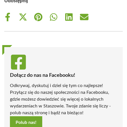
Udostępnij
Share
Share
Share
Share
Share
Share
on
on
on
on
on
on
Facebook
X
Pinterest
WhatsApp
LinkedIn
Email
(Twitter)
Dołącz do nas na Facebooku!
Odkrywaj, dyskutuj i dziel się tym co najlepsze!
Przyłącz się do naszej społeczności na Facebooku,
gdzie możesz dowiedzieć się więcej o lokalnych
wydarzeniach w Staszowie. Twoje zdanie się liczy -
polub naszą stronę i bądź na bieżąco!
Polub nas!