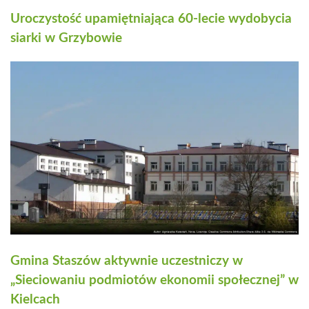
Uroczystość upamiętniająca 60-lecie wydobycia
siarki w Grzybowie
Gmina Staszów aktywnie uczestniczy w
„Sieciowaniu podmiotów ekonomii społecznej” w
Kielcach