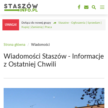
Przejdź
M
do
treści
Dołącz do nowej grupy
Staszów - Ogłoszenia | Sprzedam |
UWAGA!
Kupię | Zamienię | Praca
Strona główna
/
Wiadomości
Wiadomości Staszów - Informacje
z Ostatniej Chwili