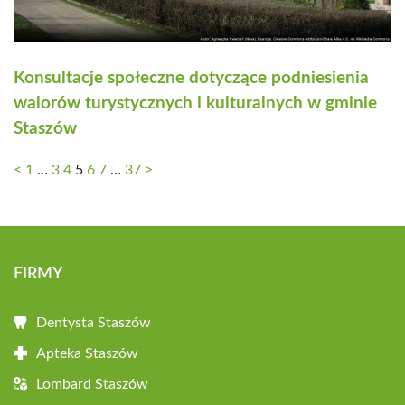
Konsultacje społeczne dotyczące podniesienia
walorów turystycznych i kulturalnych w gminie
Staszów
<
1
…
3
4
5
6
7
…
37
>
FIRMY
Dentysta Staszów
Apteka Staszów
Lombard Staszów